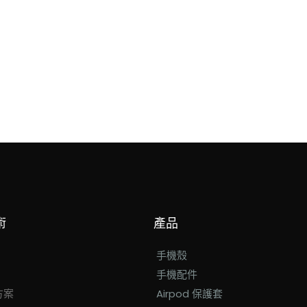
術
產品
手機殼
手機配件
方案
Airpod 保護套