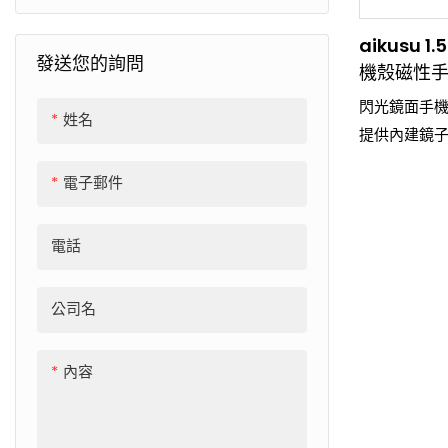
螢幕保護貼
耳機盒
aikusu
發送您的詢問
鏡頭保護膜
機殼磁性
閃光鏡面手
手機帶
姓名
提供內建鏡
貼紙
電子郵件
Magsafe 手機支架
電話
Magsafe 配件
車牌架
公司名
內容