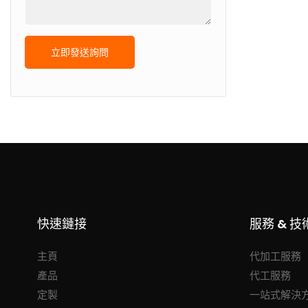
立即發送詢問
快速鏈接
服務 & 技
主頁
代加工服務
產品
代工服務
定製
一站式解決