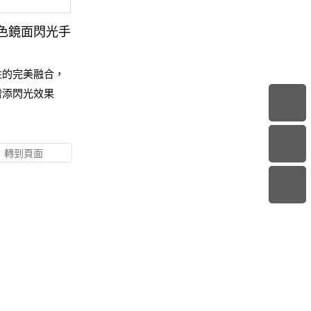
震黑色鏡面閃光手
性的完美融合，
增添閃光效果