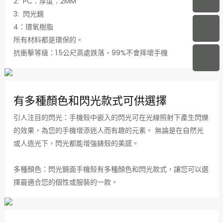
2: PC：厚度：2MM
3: 閃光鏡
4：環氧樹脂
所有材料都是環保的。
抗衝擊等級：1.5公尺高處跌落，99%不會摔壞手機
有多種顏色和閃光款式可供選擇
引人注目的閃光：手機殼中嵌入的閃光可在光線照射下產生閃爍
的效果，為您的手機增添迷人而有趣的元素。 無論是在自然光
或人造光下，閃光都能增強錶殼的美感。
多種顏色：閃光鏡面手機殼有多種顏色和閃光款式，讓您可以選
擇最適合您的個性或服裝的一款。