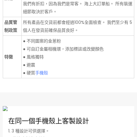
我們有折扣，因為我們是常客。 海上大訂單船。 所有裝運
細節取決於客戶。
品質管
所有產品在交貨前都會經過100%全面檢查。 我們至少有 5
制政策
個人在發貨前確保品質良好。
● 不同圖案的金蔥粉
● 可自訂金屬相機環，添加標誌或改變顏色
特徵
● 風格獨特
● 避震
● 硬質
手機殼
在同一個手機殼上客製設計
1. 3 種設計可供選擇。