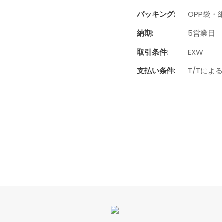
パッキング:
OPP袋・
納期:
5営業日
取引条件:
EXW
支払い条件:
T/Tによ