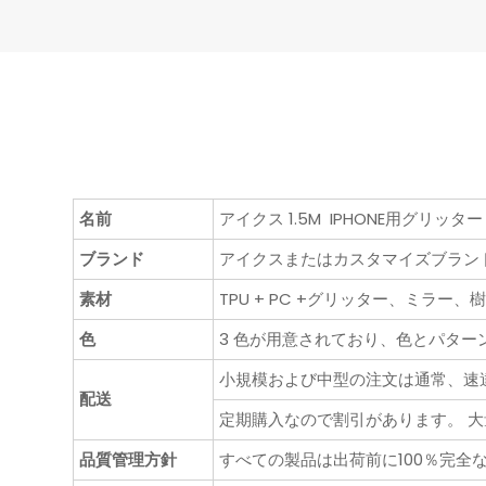
名前
アイクス 1.5M IPHONE用グリッタ
ブランド
アイクスまたはカスタマイズブランド
素材
TPU + PC +グリッター、ミラー、
色
3 色が用意されており、色とパター
小規模および中型の注文は通常、速達ま
配送
定期購入なので割引があります。 
品質管理方針
すべての製品は出荷前に100％完全