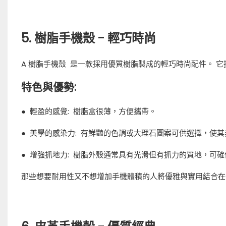
5. 樹脂手機殼 - 輕巧時尚
A
樹脂手機殼
是一款採用優質樹脂製成的輕巧時尚配件。 它
特色與優勢:
●
輕盈的感覺:
樹脂盒很薄，方便攜帶。
●
美學的感染力:
有鮮豔的色調或大理石圖案可供選擇，使其
●
增強抓地力:
樹脂外殼通常具有光滑但有抓力的質地，可確
那些想要耐用性又不想增加手機體積的人將優雅與實用結合在