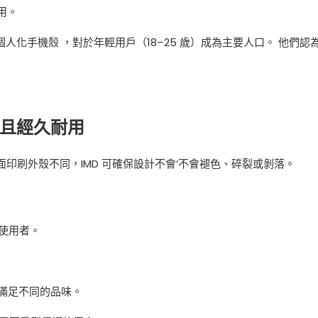
用。
歡個人化手機殼
，對於年輕用戶（18–25 歲）成為主要人口。 他們認
活力且經久耐用
面印刷外殼不同，IMD 可確保設計不會’不會褪色、碎裂或剝落。
使用者。
能滿足不同的品味。