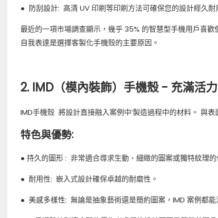
●
防刮設計:
高清 UV 印刷等印刷方法可確保您的設計經久耐
最近的一項市場調查顯示，幾乎
35% 的智慧型手機用戶喜
自我表達是選擇客製化手機殼的主要原因。
2. IMD（模內裝飾）手機殼 - 充滿
IMD手機殼
將設計直接融入案例中’製造過程中的材料。 與表
特色與優勢:
● 持久的圖形
:
非常適合尋求生動、細緻的圖案或獨特紋理的
●
耐用性:
嵌入式設計確保卓越的耐磨性。
●
美感多樣性:
無論是抽象藝術還是簡約圖案，IMD 案例都