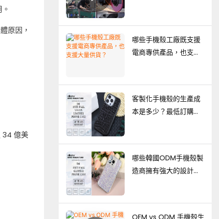
用。
具體原因，
哪些手機殼工廠既支援
電商專供產品，也支援
。
大量供貨？
客製化手機殼的生產成
本是多少？最低訂購
量、定價因素及生產指
34 億美
南
哪些韓國ODM手機殼製
造商擁有強大的設計能
力？
OEM vs ODM 手機殼生