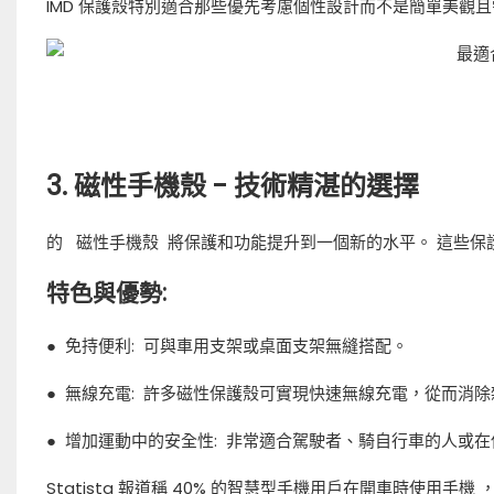
IMD 保護殼特別適合那些優先考慮個性設計而不是簡單美觀
3. 磁性手機殼 - 技術精湛的選擇
的
磁性手機殼
將保護和功能提升到一個新的水平。 這些保
特色與優勢:
●
免持便利:
可與車用支架或桌面支架無縫搭配。
●
無線充電:
許多磁性保護殼可實現快速無線充電，從而消除
●
增加運動中的安全性:
非常適合駕駛者、騎自行車的人或在
Statista 報道稱
40% 的智慧型手機用戶在開車時使用手機