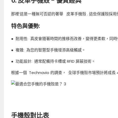
6. 皮革手機殼 - 優質經典
那裡’這是一種無可否認的奢華
皮革手機殼
. 這些保護殼採
特色與優勢:
●
耐用性:
真皮會隨著時間的推移而改善，變得更柔軟，同時
●
複雜:
為您的智慧型手機增添高級觸感。
●
功能設計:
通常配備持卡槽或 RFID 屏蔽技術。
根據一個
Technavio 的調查，
全球手機殼市場預計將成長
手機殼對比表