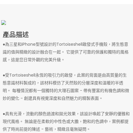
產品描述
●為三星和iPhone型號設計的Tortoiseshell啟發式手機殼，將生態意
識的值與精緻的設計融合在一起。 它提供了可靠的保護和獨特的風格
感，這是您日常外觀的完美升級。
●受Tortoiseshell永恆的吸引力的啟發，此案的背面是由高質量的生
態意識材料製成的，該材料模仿了天然殼的分層深度和溫暖的半透
明。 每種情況都有一個獨特的大理石圖案 - 帶有豐富的有機色調和微
妙的變化 - 創建具有視覺深度和自然魅力的精製表面。
●具有光滑，流動的顏色過渡和拋光效果，該設計喚起了安靜的優雅和
現代風格。 無論是在柔軟的中性色或大膽，飽和的色調中，案例都提
供了時尚前提的陳述 - 藝術，精緻且毫無疑問。