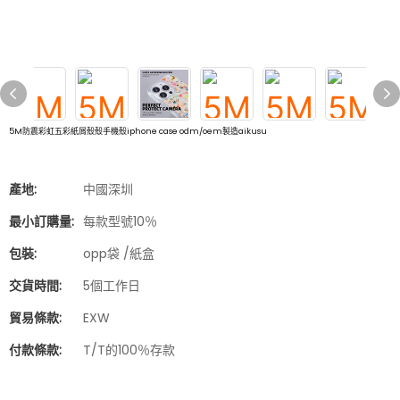
5M防震彩虹五彩紙屑殼殼手機殼iphone case odm/oem製造aikusu
產地:
中國深圳
最小訂購量:
每款型號10％
包裝:
opp袋 /紙盒
交貨時間:
5個工作日
貿易條款:
EXW
付款條款:
T/T的100％存款