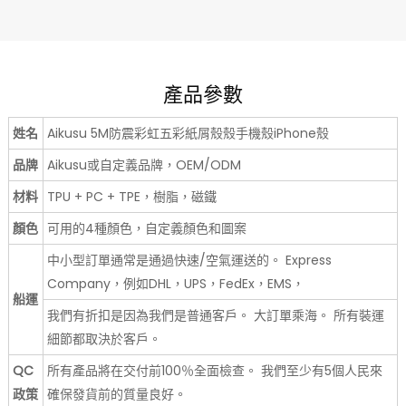
產品參數
姓名
Aikusu 5M防震彩虹五彩紙屑殼殼手機殼iPhone殼
品牌
Aikusu或自定義品牌，OEM/ODM
材料
TPU + PC + TPE，樹脂，磁鐵
顏色
可用的4種顏色，自定義顏色和圖案
中小型訂單通常是通過快速/空氣運送的。 Express
Company，例如DHL，UPS，FedEx，EMS，
船運
我們有折扣是因為我們是普通客戶。 大訂單乘海。 所有裝運
細節都取決於客戶。
QC
所有產品將在交付前100％全面檢查。 我們至少有5個人民來
政策
確保發貨前的質量良好。