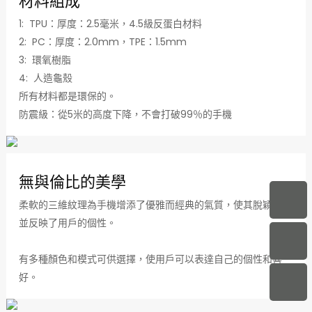
材料組成
1: TPU：厚度：2.5毫米，4.5級反蛋白材料
2: PC：厚度：2.0mm，TPE：1.5mm
3: 環氧樹脂
4: 人造龜殼
所有材料都是環保的。
防震級：從5米的高度下降，不會打破99％的手機
無與倫比的美學
柔軟的三維紋理為手機增添了優雅而經典的氣質，使其脫穎而出
並反映了用戶的個性。
有多種顏色和模式可供選擇，使用戶可以表達自己的個性和喜
好。