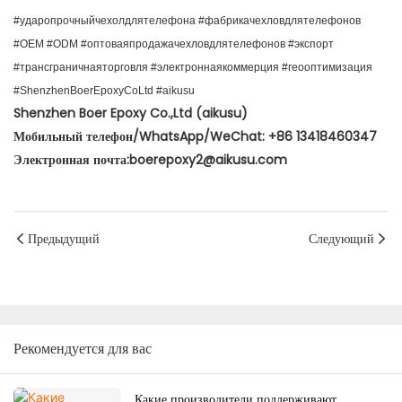
#ударопрочныйчехолдлятелефона #фабрикачехловдлятелефонов
#OEM #ODM #оптоваяпродажачехловдлятелефонов #экспорт
#трансграничнаяторговля #электроннаякоммерция #геооптимизация
#ShenzhenBoerEpoxyCoLtd #aikusu
Shenzhen Boer Epoxy Co.,Ltd (aikusu)
Мобильный телефон/WhatsApp/WeChat: +86 13418460347
Электронная почта:boerepoxy2@aikusu.com
Предыдущий
Следующий
Рекомендуется для вас
Какие производители поддерживают