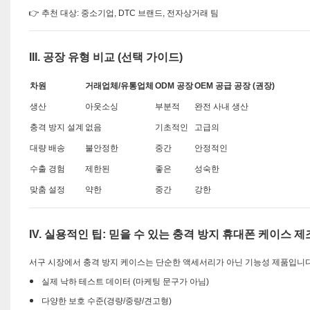
👉 추천 대상: 중소기업, DTC 브랜드, 전자상거래 팀
III. 공장 유형 비교 (선택 가이드)
차원
거래업체/유통업체
ODM 공장
OEM 공급 공장 (권장)
생산
아웃소싱
부분적
완전 사내 생산
충격 방지 설계
없음
기초적인
고급의
대량 배송
불안정한
중간
안정적인
수출 경험
제한된
좋은
성숙한
맞춤 설정
약한
중간
강한
IV. 실용적인 팁: 믿을 수 있는 충격 방지 휴대폰 케이스
서구 시장에서 충격 방지 케이스는 단순한 액세서리가 아닌 기능성 제품입니다
실제 낙하 테스트 데이터 (마케팅 문구가 아님)
다양한 보호 수준(경량/중량/견고형)