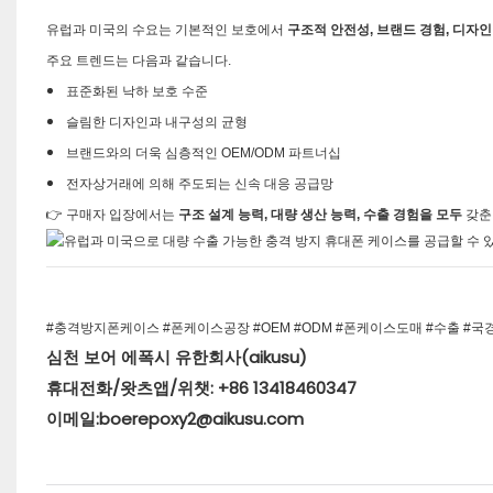
유럽과 미국의 수요는 기본적인 보호에서
구조적 안전성, 브랜드 경험, 디자
주요 트렌드는 다음과 같습니다.
표준화된 낙하 보호 수준
슬림한 디자인과 내구성의 균형
브랜드와의 더욱 심층적인 OEM/ODM 파트너십
전자상거래에 의해 주도되는 신속 대응 공급망
👉 구매자 입장에서는
구조 설계 능력, 대량 생산 능력, 수출 경험을 모두
갖춘
#충격방지폰케이스 #폰케이스공장 #OEM #ODM #폰케이스도매 #수출 #국경간거래 
심천 보어 에폭시 유한회사(aikusu)
휴대전화/왓츠앱/위챗: +86 13418460347
이메일:boerepoxy2@aikusu.com