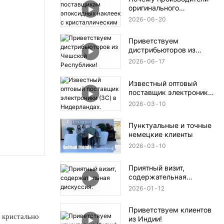
оригинального
оборудования отдают
2026
06
20
приоритет поставщикам
эпоксидных наклеек с
Приветствуем
кристаллическим
дистрибьюторов из
покрытием, имеющим
Чешской Республики!
сертификаты ISO9001 и
2026
06
17
RoHS?
Известный оптовый
поставщик электроники
(3C) в Нидерландах.
2026
03
10
Пунктуальные и точные
немецкие клиенты
2026
03
10
Приятный визит,
содержательная
дискуссия.
2026
01
12
Приветствуем клиентов
 кристально
из Индии!