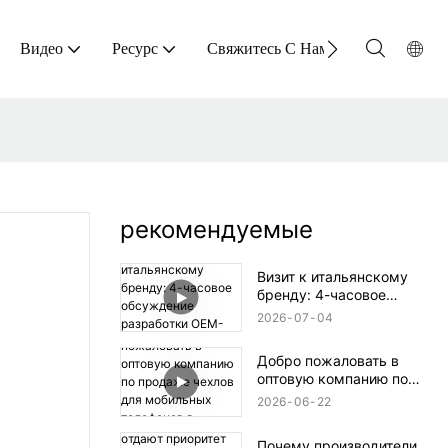
Видео
Ресурс
Свяжитесь С Нами
рекомендуемые
Визит к итальянскому
бренду: 4-часовое
обсуждение разработки
2026
07
04
OEM-продукции в aikusu
Добро пожаловать в
оптовую компанию по
продаже чехлов для
2026
06
22
мобильных телефонов в
Аргентине.
Почему производители