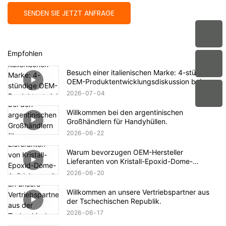
SENDEN SIE JETZT ANFRAGE
Empfohlen
Besuch einer italienischen Marke: 4-stündige
OEM-Produktentwicklungsdiskussion bei
aikusu
2026
07
04
Willkommen bei den argentinischen
Großhändlern für Handyhüllen.
2026
06
22
Warum bevorzugen OEM-Hersteller
Lieferanten von Kristall-Epoxid-Dome-
Aufklebern mit ISO9001- und RoHS-
2026
06
20
Konformitätszertifizierungen?
Willkommen an unsere Vertriebspartner aus
der Tschechischen Republik.
2026
06
17