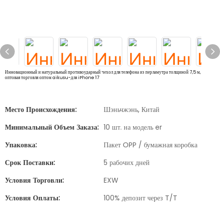
Инновационный и натуральный противоударный чехол для телефона из перламутра толщиной 7,5 м,
оптовая торговля оптом aikusu-для iPhone 17
Место Происхождения:
Шэньчжэнь, Китай
Минимальный Объем Заказа:
10 шт. на модель er
Упаковка:
Пакет OPP / бумажная коробка
Срок Поставки:
5 рабочих дней
Условия Торговли:
EXW
Условия Оплаты:
100% депозит через T/T