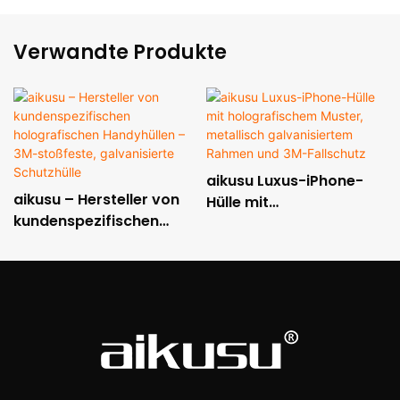
Verwandte Produkte
aikusu Luxus-iPhone-
aikusu – Hersteller von
Hülle mit
kundenspezifischen
holografischem Muster,
holografischen
metallisch
Handyhüllen – 3M-
galvanisiertem Rahmen
stoßfeste, galvanisierte
und 3M-Fallschutz
Schutzhülle