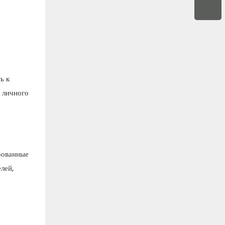
ь к
 личного
рованные
лей,