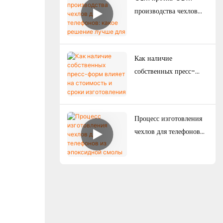
сильными
производства чехлов
дизайнерскими
для телефонов: какое
возможностями?
решение лучше для
брендов?
Как наличие
собственных пресс-
форм влияет на
стоимость и сроки
изготовления чехлов
Процесс изготовления
для телефонов на заказ?
чехлов для телефонов
из эпоксидной смолы
на заказ: от
проектирования до
массового
производства.