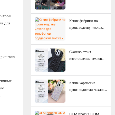
чехлов для телефонов:
полное руководство для
Чтобы
брендов.
Какие фабрики по
ла для
производству чехлов
для телефонов
поддерживают как
эксклюзивные товары
Сколько стоит
для электронной
риантов:
изготовление чехлов
коммерции, так и
для телефонов на заказ?
оптовые поставки?
Минимальный объем
заказа, факторы
стичных
Какие корейские
ценообразования и
кую
производители чехлов
руководство по
с
для телефонов,
производству.
работающие по ODM-
модели, обладают
OEM против ODM