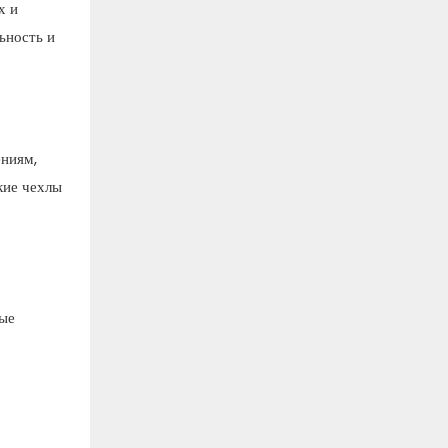
х и
ьность и
ениям,
кие чехлы
рые