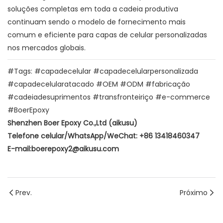
soluções completas em toda a cadeia produtiva
continuam sendo o modelo de fornecimento mais
comum e eficiente para capas de celular personalizadas
nos mercados globais.
#Tags: #capadecelular #capadecelularpersonalizada
#capadecelularatacado #OEM #ODM #fabricação
#cadeiadesuprimentos #transfronteiriço #e-commerce
#BoerEpoxy
Shenzhen Boer Epoxy Co.,Ltd (aikusu)
Telefone celular/WhatsApp/WeChat: +86 13418460347
E-mail:boerepoxy2@aikusu.com
Prev.
Próximo