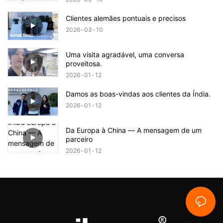
Clientes alemães pontuais e precisos
2026
03
10
Uma visita agradável, uma conversa
proveitosa.
2026
01
12
Damos as boas-vindas aos clientes da Índia.
2026
01
12
Da Europa à China — A mensagem de um
parceiro
2026
01
12