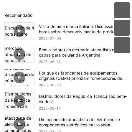
Recomendado
Visita de uma marca italiana: Discussão de 4
horas sobre desenvolvimento de produtos
OEM na aikusu
2026
07
04
Bem-vindo(a) ao mercado atacadista de
capas para celular da Argentina.
2026
06
22
Por que os fabricantes de equipamentos
originais (OEMs) priorizam fornecedores de
adesivos de cúpula de epóxi cristal com
2026
06
20
certificações de conformidade ISO9001 e
RoHS?
Distribuidores da República Tcheca são bem-
vindos!
2026
06
17
Um conhecido atacadista de eletrônicos e
componentes eletrônicos na Holanda.
2026
03
10