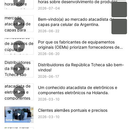
horas sobre desenvolvimento de produtos
OEM na aikusu
2026
07
04
Bem-vindo(a) ao mercado atacadista de
capas para celular da Argentina.
2026
06
22
Por que os fabricantes de equipamentos
originais (OEMs) priorizam fornecedores de
adesivos de cúpula de epóxi cristal com
2026
06
20
certificações de conformidade ISO9001 e
RoHS?
Distribuidores da República Tcheca são bem-
vindos!
2026
06
17
Um conhecido atacadista de eletrônicos e
componentes eletrônicos na Holanda.
2026
03
10
Clientes alemães pontuais e precisos
2026
03
10