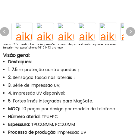
aikusu 7.5m anti-choque impressão uv placa de pvc borboleta capa de telefone
imprimível para iphone 16 15 14 13 pro max
Visão geral:
Destaques:
1. 7.5
m proteção contra quedas；
2.
Sensação fosca nas laterais；
3.
Série de impressão UV;
4.
Impressão UV disponível;
5
Fortes ímãs integrados para MagSafe.
MOQ:
10 peças por design por modelo de telefone
Número aterial:
TPU+PC
Espessura:
TPU:2.8MM, PC:2.0MM
Processo de produção:
Impressão UV