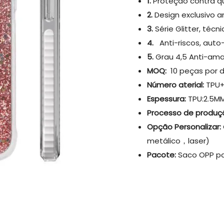
1.
Proteção contra 
2.
Design exclusivo 
3.
Série Glitter, técn
4.
Anti-riscos, auto
5.
Grau 4,5 Anti-ama
MOQ:
10 peças por 
Número aterial:
TPU
Espessura:
TPU:2.5MM
Processo de produç
Opção Personalizar:
metálico，laser)
Pacote:
Saco OPP pa