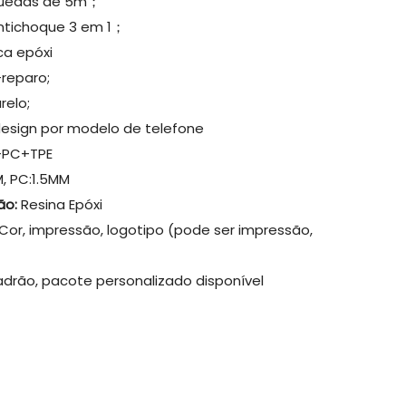
quedas de 5m；
antichoque 3 em 1；
ica epóxi
-reparo;
relo;
design por modelo de telefone
+PC+TPE
, PC:1.5MM
ão:
Resina Epóxi
Cor, impressão, logotipo (pode ser impressão,
drão, pacote personalizado disponível