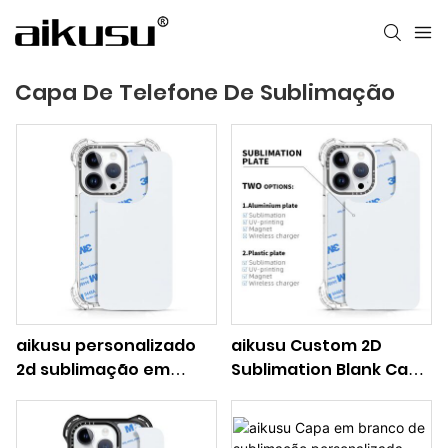
Capa De Telefone De Sublimação
aikusu personalizado
aikusu Custom 2D
2d sublimação em
Sublimation Blank Case
branco caso placa de
Placa de plástico
alumínio atacado tpu
Atacado suporta
claro caso do telefone
carregamento sem fio