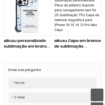
para iphone 16 15 14 13
TPU Clear Magnetic
pro max caso
Phone Case para
iPhone 16 15 14 13 Pro
Max Case
aikusu personalizado
aikusu Capa em branco
sublimação em branco
de sublimação
caso placa de alumínio
personalizada Placa de
atacado 2d sublimação
plástico Suporte para
tpu em branco caso de
carregamento sem fio
telefone para iphone 16
2D Sublimação TPU
Envie sua pergunta
15 14 13 pro max caso
Capa de telefone
magnética para iPhone
Nome
16 15 14 13 Pro Max Capa
E-Mail