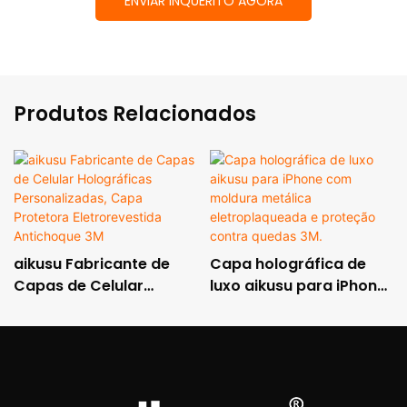
ENVIAR INQUÉRITO AGORA
Produtos Relacionados
aikusu Fabricante de
Capa holográfica de
Capas de Celular
luxo aikusu para iPhone
Holográficas
com moldura metálica
Personalizadas, Capa
eletroplaqueada e
Protetora
proteção contra
Eletrorevestida
quedas 3M.
Antichoque 3M