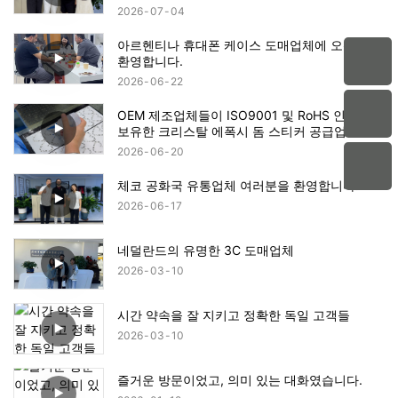
2026
07
04
아르헨티나 휴대폰 케이스 도매업체에 오신 것을
환영합니다.
2026
06
22
OEM 제조업체들이 ISO9001 및 RoHS 인증을
보유한 크리스탈 에폭시 돔 스티커 공급업체를
우선시하는 이유는 무엇일까요?
2026
06
20
체코 공화국 유통업체 여러분을 환영합니다.
2026
06
17
네덜란드의 유명한 3C 도매업체
2026
03
10
시간 약속을 잘 지키고 정확한 독일 고객들
2026
03
10
즐거운 방문이었고, 의미 있는 대화였습니다.