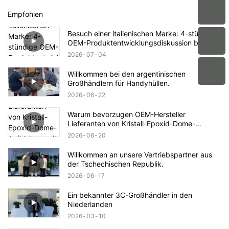
Empfohlen
Besuch einer italienischen Marke: 4-stündige
OEM-Produktentwicklungsdiskussion bei
aikusu
2026
07
04
Willkommen bei den argentinischen
Großhändlern für Handyhüllen.
2026
06
22
Warum bevorzugen OEM-Hersteller
Lieferanten von Kristall-Epoxid-Dome-
Aufklebern mit ISO9001- und RoHS-
2026
06
20
Konformitätszertifizierungen?
Willkommen an unsere Vertriebspartner aus
der Tschechischen Republik.
2026
06
17
Ein bekannter 3C-Großhändler in den
Niederlanden
2026
03
10