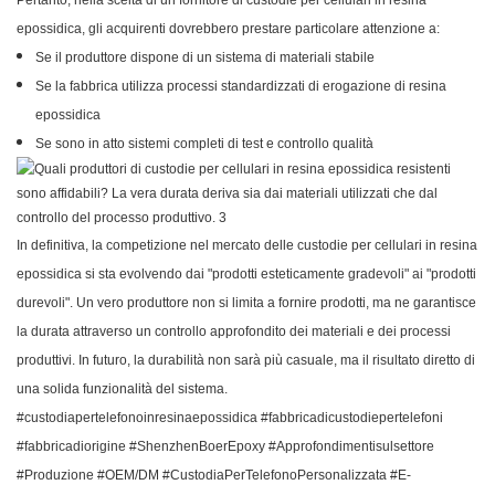
Pertanto, nella scelta di un fornitore di custodie per cellulari in resina
epossidica, gli acquirenti dovrebbero prestare particolare attenzione a:
Se il produttore dispone di un sistema di materiali stabile
Se la fabbrica utilizza processi standardizzati di erogazione di resina
epossidica
Se sono in atto sistemi completi di test e controllo qualità
In definitiva, la competizione nel mercato delle custodie per cellulari in resina
epossidica si sta evolvendo dai "prodotti esteticamente gradevoli" ai "prodotti
durevoli". Un vero produttore non si limita a fornire prodotti, ma ne garantisce
la durata attraverso un controllo approfondito dei materiali e dei processi
produttivi. In futuro, la durabilità non sarà più casuale, ma il risultato diretto di
una solida funzionalità del sistema.
#custodiapertelefonoinresinaepossidica #fabbricadicustodiepertelefoni
#fabbricadiorigine #ShenzhenBoerEpoxy #Approfondimentisulsettore
#Produzione #OEM/DM #CustodiaPerTelefonoPersonalizzata #E-