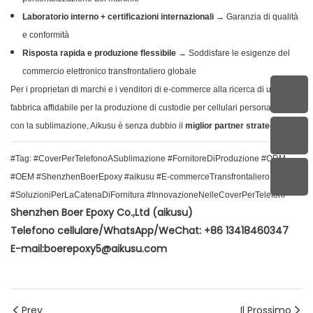
Laboratorio interno + certificazioni internazionali
→ Garanzia di qualità
e conformità
Risposta rapida e produzione flessibile
→ Soddisfare le esigenze del
commercio elettronico transfrontaliero globale
Per i proprietari di marchi e i venditori di e-commerce alla ricerca di una
fabbrica affidabile per la produzione di custodie per cellulari personalizzate
con la sublimazione, Aikusu è senza dubbio il
miglior partner strategico
.
#Tag: #CoverPerTelefonoASublimazione #FornitoreDiProduzione #ODM
#OEM #ShenzhenBoerEpoxy #aikusu #E-commerceTransfrontaliero
#SoluzioniPerLaCatenaDiFornitura #InnovazioneNelleCoverPerTelefoni
Shenzhen Boer Epoxy Co.,Ltd (aikusu)
Telefono cellulare/WhatsApp/WeChat: +86 13418460347
E-mail:boerepoxy5@aikusu.com
Prev
Il Prossimo