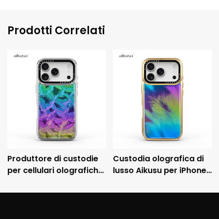
Prodotti Correlati
Produttore di custodie
Custodia olografica di
per cellulari olografiche
lusso Aikusu per iPhone
personalizzate Aikusu,
con cornice metallica
custodia protettiva
galvanizzata e
antiurto galvanizzata
protezione anticaduta
3M.
3M.