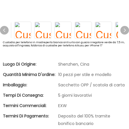
Custodia per telefono in madreperla bianca antiurto con guscio irregolare verde da 7,5 m,
acquisto all'ingrosso, fabbrica di custodie per telefono Aikusu per iPhone 17
Luogo Di Origine:
Shenzhen, Cina
Quantità Minima D'ordine:
10 pezzi per stile e modello
Imballaggio:
Sacchetto OPP / scatola di carta
Tempi Di Consegna:
5 giorni lavorativi
Termini Commerciali:
EXW
Termini Di Pagamento:
Deposito del 100% tramite
bonifico bancario