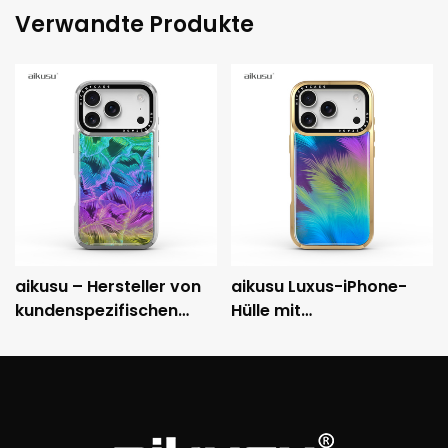
Verwandte Produkte
aikusu – Hersteller von
aikusu Luxus-iPhone-
kundenspezifischen
Hülle mit
holografischen
holografischem Muster,
Handyhüllen – 3M-
metallisch
stoßfeste, galvanisierte
galvanisiertem Rahmen
Schutzhülle
und 3M-Fallschutz