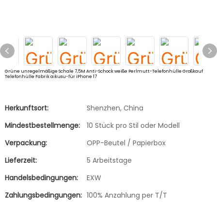
Grüne unregelmäßige Schale 7,5M Anti-Schock weiße Perlmutt-Telefonhülle Großkauf
Telefonhülle Fabrik aikusu-für iPhone 17
Herkunftsort:
Shenzhen, China
Mindestbestellmenge:
10 Stück pro Stil oder Modell
Verpackung:
OPP-Beutel / Papierbox
Lieferzeit:
5 Arbeitstage
Handelsbedingungen:
EXW
Zahlungsbedingungen:
100% Anzahlung per T/T