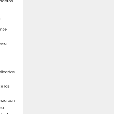
raderos
:
ente
iera
plicadas,
ce las
enza con
ma.