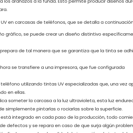
 a los arañazos a la funda. Esto permite producir diseños du
ara.
 UV en carcasas de teléfonos, que se detalla a continuación
ño gráfico, se puede crear un diseño distintivo específicam
 prepara de tal manera que se garantiza que la tinta se adh
hora se transfiere a una impresora, que fue configurada
 teléfono utilizando tintas UV especializadas que, una vez a
do en ellas.
plica someter la carcasa a la luz ultravioleta, esta luz endure
 de simplemente pintarlas o rociarlas sobre la superficie.
dad está integrado en cada paso de la producción, todo comi
 de defectos y se repara en caso de que surja algún proble