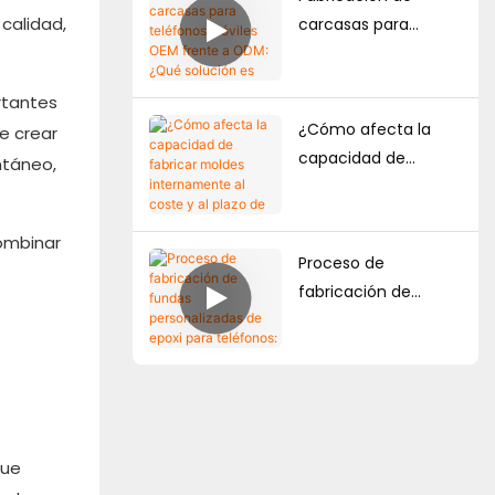
diseño?
calidad,
carcasas para
teléfonos móviles
OEM frente a ODM:
rtantes
¿Qué solución es
¿Cómo afecta la
le crear
mejor para las
capacidad de
ntáneo,
marcas?
fabricar moldes
internamente al
Combinar
coste y al plazo de
Proceso de
entrega de las
fabricación de
fundas
fundas
personalizadas para
personalizadas de
teléfonos?
epoxi para teléfonos:
del diseño a la
producción en
masa.
que