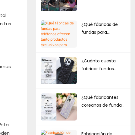
en la fabricación de
fundas para
tal
teléfonos: una guía
n tus
¿Qué fábricas de
completa para
fundas para
marcas
teléfonos ofrecen
tanto productos
exclusivos para
¿Cuánto cuesta
comercio
ramos
fabricar fundas
electrónico como
personalizadas para
suministro a granel?
teléfonos? Cantidad
mínima de pedido,
¿Qué fabricantes
factores de precio y
coreanos de fundas
guía de producción.
para teléfonos ODM
tienen una sólida
Esta
capacidad de
ueden
Fabricación de