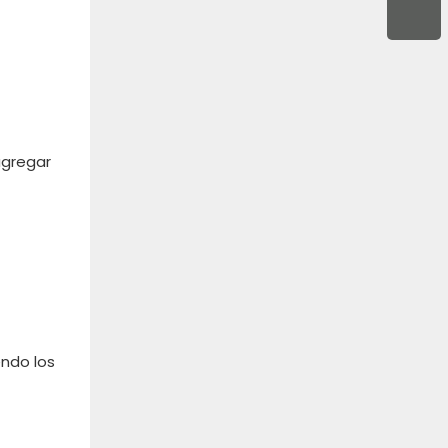
agregar
endo los