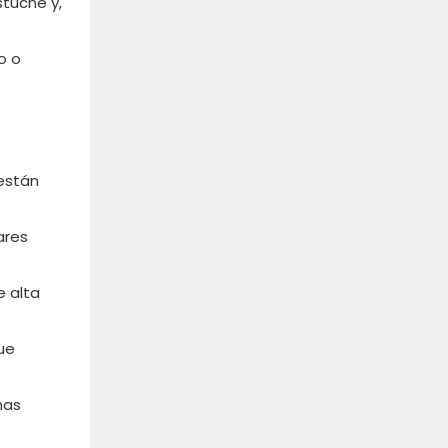
stuche y,
o o
 están
ares
e alta
ue
nas