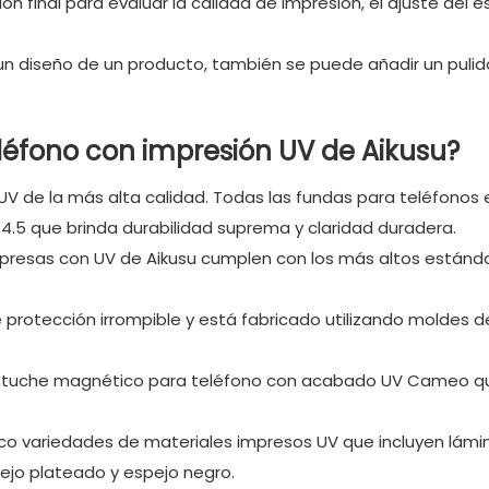
n final para evaluar la calidad de impresión, el ajuste del e
un diseño de un producto, también se puede añadir un pulid
eléfono con impresión UV de Aikusu?
V de la más alta calidad. Todas las fundas para teléfonos
4.5 que brinda durabilidad suprema y claridad duradera.
 impresas con UV de Aikusu cumplen con los más altos estánd
e protección irrompible y está fabricado utilizando moldes d
estuche magnético para teléfono con acabado UV Cameo q
inco variedades de materiales impresos UV que incluyen lámi
ejo plateado y espejo negro.