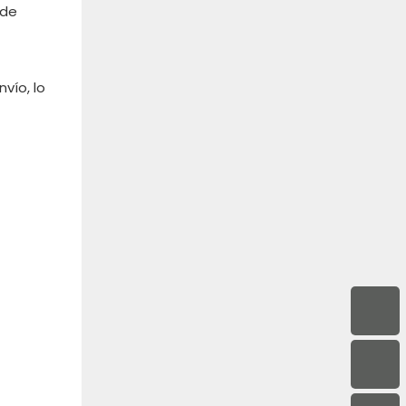
 de
vío, lo