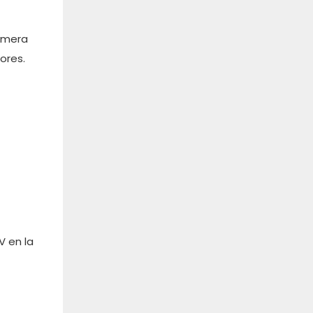
rimera
ores.
V en la