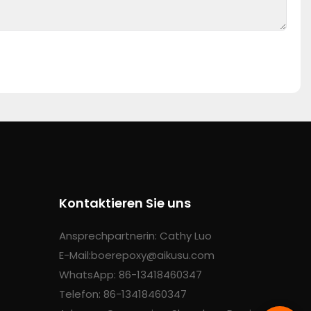
Kontaktieren Sie uns
Ansprechpartnerin: Cathy Luo
E-Mail:
boerepoxy@aikusu.com
WhatsApp: 86-13418460347
Telefon: 86-13418460347