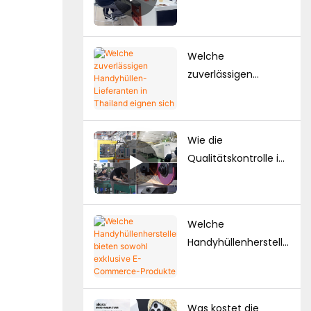
Anbieter von
Handyhüllen: So
bauen Marken ihre
Welche
eigene
zuverlässigen
Handyhüllenkollektio
Handyhüllen-
n auf
Lieferanten in
Thailand eignen sich
Wie die
für langfristige
Qualitätskontrolle in
Einkäufe?
der
Handyhüllenherstellu
ng funktioniert: Ein
Welche
vollständiger
Handyhüllenherstelle
Leitfaden für Marken
r bieten sowohl
exklusive E-
Commerce-
Was kostet die