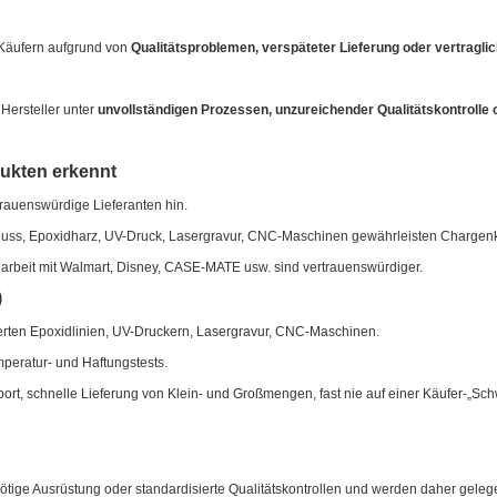
 Käufern aufgrund von
Qualitätsproblemen, verspäteter Lieferung oder vertragli
Hersteller unter
unvollständigen Prozessen, unzureichender Qualitätskontrolle 
dukten erkennt
auenswürdige Lieferanten hin.
guss, Epoxidharz, UV-Druck, Lasergravur, CNC-Maschinen gewährleisten Chargenk
arbeit mit Walmart, Disney, CASE-MATE usw. sind vertrauenswürdiger.
)
erten Epoxidlinien, UV-Druckern, Lasergravur, CNC-Maschinen.
peratur- und Haftungstests.
rt, schnelle Lieferung von Klein- und Großmengen, fast nie auf einer Käufer-„Sc
ötige Ausrüstung oder standardisierte Qualitätskontrollen und werden daher geleg