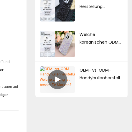
Produkte als auch
Herstellung
Massenlieferungen
individueller
an?
Handyhüllen?
Mindestbestellmeng
Welche
e, Preisfaktoren &
koreanischen ODM-
Produktionsleitfaden
Hersteller von
Handyhüllen
n“ und
verfügen über starke
OEM- vs. ODM-
er
Designkompetenzen
Handyhüllenherstellu
?
ng: Welche Lösung
ertrauen auf
ist besser für
diger
Marken?