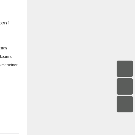
 sich
sikoarme
)
mit seiner