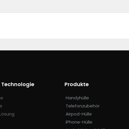
& Technologie
Produkte
ce
Handyhülle
e
Telefonzubehör
Lösung
Airpod-Hülle
iPhone-Hülle