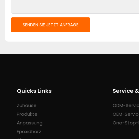
SENDEN SIE JETZT ANFRAGE
Quicks Links
Service 
Zuhause
ODM-Servi
Produkte
OEM-Servic
Anpassung
One-Stop-
Epoxidharz