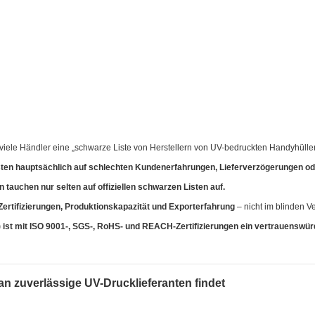
ele Händler eine „schwarze Liste von Herstellern von UV-bedruckten Handyhülle
sten hauptsächlich auf schlechten Kundenerfahrungen, Lieferverzögerungen od
n tauchen nur selten auf offiziellen schwarzen Listen auf.
Zertifizierungen, Produktionskapazität und Exporterfahrung
– nicht im blinden V
 ist mit ISO 9001-, SGS-, RoHS- und REACH-Zertifizierungen ein vertrauenswür
man zuverlässige UV-Drucklieferanten findet