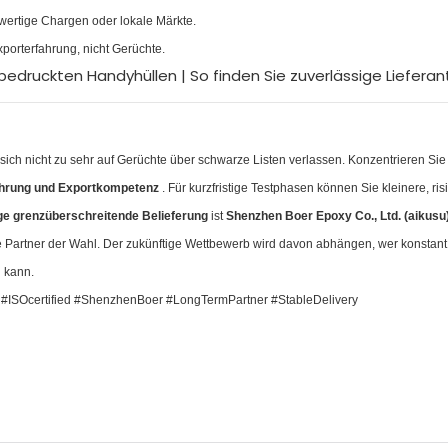
rwertige Chargen oder lokale Märkte.
porterfahrung, nicht Gerüchte.
sich nicht zu sehr auf Gerüchte über schwarze Listen verlassen. Konzentrieren Sie
fahrung und Exportkompetenz
. Für kurzfristige Testphasen können Sie kleinere, ri
tige grenzüberschreitende Belieferung
ist
Shenzhen Boer Epoxy Co., Ltd. (aikusu
he Partner der Wahl. Der zukünftige Wettbewerb wird davon abhängen, wer konstant
 kann.
#ISOcertified #ShenzhenBoer #LongTermPartner #StableDelivery