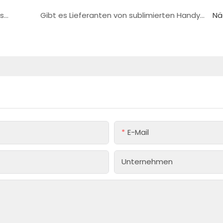
Leitfaden zur Auswahl von Lieferanten für sublimierte Handyhüllen für grenzüberschreitende Händler (USA/EU) – 2026
Gibt es Lieferanten von sublimierten Handyhüllen mit niedriger Mindestbestellmenge für den mexikanischen Markt?
Nä
E-Mail
Unternehmen