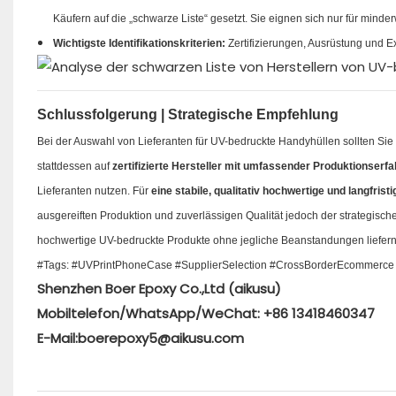
Käufern auf die „schwarze Liste“ gesetzt. Sie eignen sich nur für minde
Wichtigste Identifikationskriterien:
Zertifizierungen, Ausrüstung und Ex
Schlussfolgerung | Strategische Empfehlung
Bei der Auswahl von Lieferanten für UV-bedruckte Handyhüllen sollten Sie 
stattdessen auf
zertifizierte Hersteller mit umfassender Produktionser
Lieferanten nutzen. Für
eine stabile, qualitativ hochwertige und langfris
ausgereiften Produktion und zuverlässigen Qualität jedoch der strategisc
hochwertige UV-bedruckte Produkte ohne jegliche Beanstandungen liefern
#Tags: #UVPrintPhoneCase #SupplierSelection #CrossBorderEcommerce 
Shenzhen Boer Epoxy Co.,Ltd (aikusu)
Mobiltelefon/WhatsApp/WeChat: +86 13418460347
E-Mail:boerepoxy5@aikusu.com