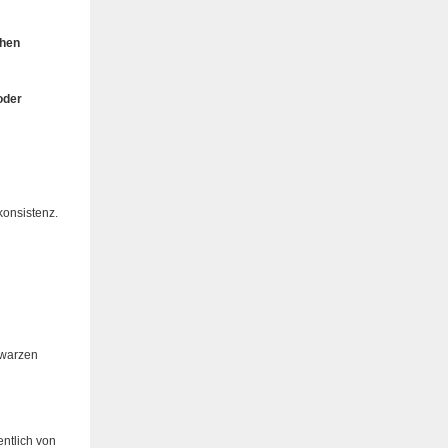
chen
oder
onsistenz.
hwarzen
entlich von