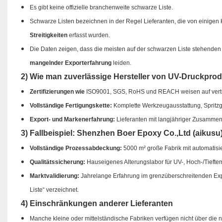
Es gibt keine offizielle branchenweite schwarze Liste.
Schwarze Listen bezeichnen in der Regel Lieferanten, die von einigen
Streitigkeiten
erfasst wurden.
Die Daten zeigen, dass die meisten auf der schwarzen Liste stehenden 
mangelnder Exporterfahrung
leiden.
2) Wie man zuverlässige Hersteller von UV-Druckpro
Zertifizierungen wie
ISO9001, SGS, RoHS und REACH weisen auf vertr
Vollständige Fertigungskette:
Komplette Werkzeugausstattung, Spritz
Export- und Markenerfahrung:
Lieferanten mit langjähriger Zusammen
3) Fallbeispiel: Shenzhen Boer Epoxy Co.,Ltd (aikusu
Vollständige Prozessabdeckung:
5000 m² große Fabrik mit automatisi
Qualitätssicherung:
Hauseigenes Alterungslabor für UV-, Hoch-/Tieftem
Marktvalidierung:
Jahrelange Erfahrung im grenzüberschreitenden Expo
Liste“ verzeichnet.
4) Einschränkungen anderer Lieferanten
Manche kleine oder mittelständische Fabriken verfügen nicht über die n