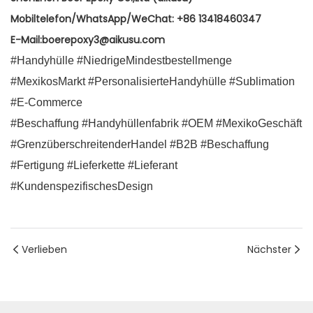
Mobiltelefon/WhatsApp/WeChat: +86 13418460347
E-Mail:boerepoxy3@aikusu.com
#Handyhülle #NiedrigeMindestbestellmenge
#MexikosMarkt #PersonalisierteHandyhülle #Sublimation
#E-Commerce
#Beschaffung #Handyhüllenfabrik #OEM #MexikoGeschäft
#GrenzüberschreitenderHandel #B2B #Beschaffung
#Fertigung #Lieferkette #Lieferant
#KundenspezifischesDesign
Verlieben
Nächster