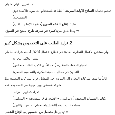
المباشرين القيام بما يلي:
تقديم خدمات
النماذج الأولية السريعة
(الطباعة باستخدام الحاسوب/الأشعة فوق
البنفسجية)
تنفيذ
الإنتاج الضخم السريع
(خطوط الإنتاج الداخلية)
➡️ وهذا يخلق
ميزة كبيرة في سرعة طرح المنتج في السوق
.
2. تزايد الطلب على التخصيص بشكل كبير
يولي مشترو الأعمال التجارية الحديثة في قطاع الأعمال (B2B) أهمية متزايدة لما يلي:
تمييز العلامة التجارية
اختبار الدفعات الصغيرة (الحد الأدنى لكمية الطلب منخفض)
التعاون في مجال الملكية الفكرية والتصاميم الحصرية
غالباً ما تفتقر شركات التجارة إلى المرونة. في المقابل، فإن الشركات المصنعة مثل
شركة شنتشن بوير للإيبوكسي المحدودة تقدم:
قدرات تطوير القوالب
تكامل العمليات المتعددة (الإيبوكسي + الأشعة فوق البنفسجية + التسامي)
معدات عالية الدقة (النقش باستخدام الحاسوب/الليزر)
➡️ توفير
حل متكامل من التصميم إلى الإنتاج الضخم
.