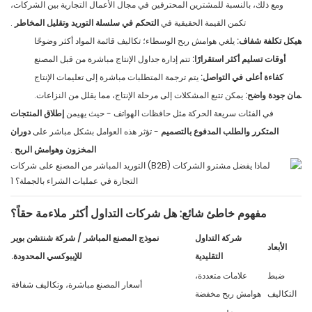
ومع ذلك، بالنسبة للمشترين المحترفين في مجال الأعمال التجارية بين الشركات،
تكمن القيمة الحقيقية في
التحكم في سلسلة التوريد وتقليل المخاطر
.
هيكل تكلفة شفاف:
يلغي هوامش ربح الوسطاء؛ تكاليف قائمة المواد أكثر وضوحًا
أوقات تسليم أكثر استقرارًا:
تتم إدارة جداول الإنتاج مباشرة من قبل المصنع
كفاءة أعلى في التواصل:
يتم ترجمة المتطلبات مباشرة إلى تعليمات الإنتاج
ضمان جودة واضح:
يمكن تتبع المشكلات إلى مرحلة الإنتاج، مما يقلل من النزاعات.
في الفئات سريعة الحركة مثل حافظات الهواتف - حيث يهيمن
إطلاق المنتجات
المتكرر والطلب المدفوع بالتصميم
- تؤثر هذه العوامل بشكل مباشر على
دوران
المخزون وهوامش الربح
.
مفهوم خاطئ شائع: هل شركات التداول أكثر ملاءمة حقاً؟
شركة التداول
نموذج المصنع المباشر / شركة شنتشن بوير
الأبعاد
التقليدية
للإيبوكسي المحدودة.
ضبط
علامات متعددة،
أسعار المصنع مباشرة، وتكاليف شفافة
التكاليف
هوامش ربح مخفضة