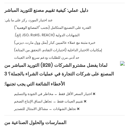
دليل عملي: كيفية تقييم مصنع للتوريد المباشر
عند اختيار المورد، ركز على ما يلي:
القدرة على التصنيع المتكامل (تجنب "المصانع الوهمية")
الشهادات الدولية (ISO، RoHS، REACH، إلخ).
خبرة مثبتة مع عملاء عالميين كبار (مثل وول مارت، ديزني)
إمكانيات الاختبار الداخلية (اختبارات التقادم، التحقق من المتانة)
حد أدنى مرن للطلبات ودعم سريع لأخذ العينات
الأخطاء الشائعة التي يجب تجنبها:
❌ اختيار السعر الأقل فقط ← مخاطر في الجودة والتسليم
❌ تقييم العينات فقط → تجاهل اتساق الإنتاج الضخم
❌ تجاهل الشهادات → مشاكل الامتثال للتصدير
الممارسات والحلول الصناعية من