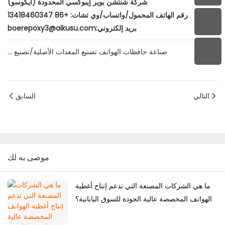
شركة شنتشن بوير إيبوكسي المحدودة (أيكوسو)
رقم الهاتف المحمول/واتساب/وي تشات: +86 13418460347
بريد إلكتروني:boerepoxy3@aikusu.com
صناعة حافظات الهواتف تصنيع المعدات الأصلية/تصنيع ...
التالي
السابق
موصى به لك
ما هي الشركات المصنعة التي تدعم إنتاج أغطية
الهواتف المخصصة عالية الجودة للسوق اليابانية؟