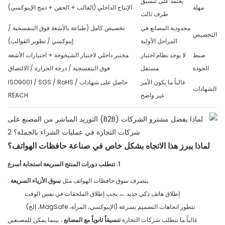
يعتمد على تنسيق
مهلة
الإنتاج الداخلي (القالب + الحقن + دمج الإيبوكسي)
طرف ثالث
محدودية المصانع في
تخصيص كامل (طباعة بالأشعة فوق البنفسجية /
التخصيص
المراحل الأولية
إيبوكسي / تطوير القوالب)
ضبط
لا يوجد نظام اختبار
مختبر داخلي لاختبار الشيخوخة + اختبارات الأشعة
الجودة
مستقل
فوق البنفسجية / درجة الحرارة / الالتصاق
غالباً ما يكون الأمر
حاصل على شهادات ISO9001 / SGS / RoHS /
الشهادات
غير واضح
REACH
لماذا يبرز هذا الاتجاه بشكل خاص في صناعة حافظات الهواتف؟
1. تتطلب دورات المنتج السريعة استجابة أسرع
يتصرف سوق حافظات الهواتف مثل
سوق الأزياء السريعة
:
إطلاق هاتف ذكي جديد ← يجب إطلاق الملحقات في نفس الوقت
تتطور اتجاهات التصميم بسرعة (الإيبوكسي، المرآة، MagSafe، إلخ).
غالباً ما تتطلب شركات التجارة
تنسيقاً ثانوياً مع المصانع
، بينما يمكن للمصنعين