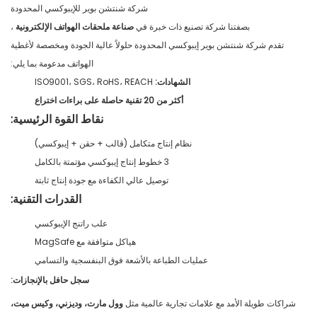
شركة شنتشن بوير للإيبوكسي المحدودة
بصفتنا شركة تصنيع ذات خبرة في
صناعة ملحقات الهواتف الإلكترونية
،
تقدم شركة شنتشن بوير إيبوكسي المحدودة حلولاً عالية الجودة ومخصصة لأغطية
الهواتف مدعومة بما يلي:
الشهادات:
ISO9001، SGS، RoHS، REACH
أكثر من 20 تقنية حاصلة على براءات اختراع
نقاط القوة الرئيسية:
نظام إنتاج متكامل (قالب + حقن + إيبوكسي)
3 خطوط إنتاج إيبوكسي مؤتمتة بالكامل
توصيل عالي الكفاءة مع جودة إنتاج ثابتة
القدرات التقنية:
علب راتنج الإيبوكسي
هياكل متوافقة مع MagSafe
عمليات الطباعة بالأشعة فوق البنفسجية والتسامي
سجل حافل بالإنجازات:
شراكات طويلة الأمد مع علامات تجارية عالمية مثل
وول مارت، وديزني، وكيس ميت،