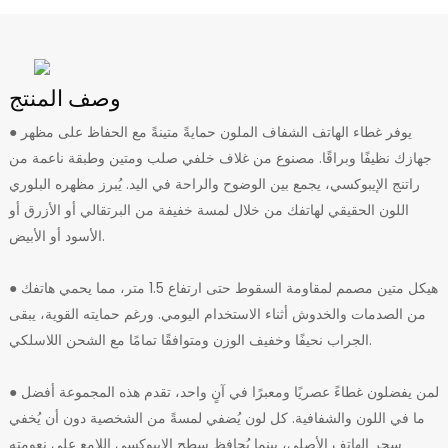
وصف المنتج
يوفر غطاء الهاتف الشفاف الملون حمايةً متينةً مع الحفاظ على مظهر
●
جهازك نظيفًا وبراقًا. مصنوع من غلاف خلفي صلب ومتين وطبقة ناعمة من
راتنج الإيبوكسي، يجمع بين الوضوح والراحة في اليد. يُبرز مظهره البلوري
اللون الحقيقي لهاتفك من خلال لمسة خفيفة من البرتقالي أو الأزرق أو
الأسود أو الأبيض.
● هيكل متين مصمم لمقاومة السقوط حتى ارتفاع 1.5 متر، مما يحمي هاتفك
من الصدمات والخدوش أثناء الاستخدام اليومي. ورغم حمايته القوية، يبقى
الجراب نحيفًا وخفيف الوزن ومتوافقًا تمامًا مع الشحن اللاسلكي.
● لمن يفضلون غطاءً عصريًا ومعبرًا في آنٍ واحد، تقدم هذه المجموعة أفضل
ما في اللون والشفافية. كل لون يُضفي لمسةً من الشخصية دون أن يُخفي
سحر الهاتف الأصلي، بينما يُحافظ سطح الإيبوكسي اللامع على نعومته