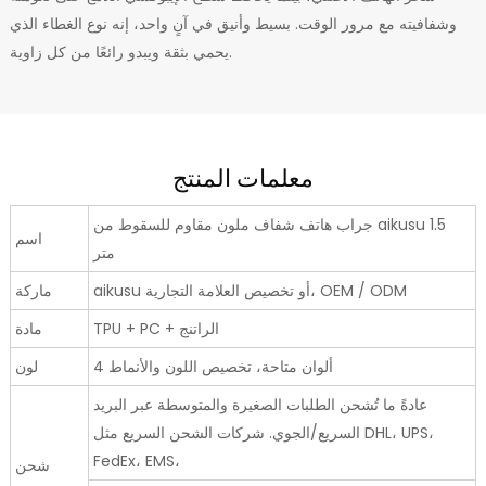
وشفافيته مع مرور الوقت. بسيط وأنيق في آنٍ واحد، إنه نوع الغطاء الذي
يحمي بثقة ويبدو رائعًا من كل زاوية.
معلمات المنتج
جراب هاتف شفاف ملون مقاوم للسقوط من aikusu 1.5
اسم
متر
aikusu أو تخصيص العلامة التجارية، OEM / ODM
ماركة
TPU + PC + الراتنج
مادة
4 ألوان متاحة، تخصيص اللون والأنماط
لون
عادةً ما تُشحن الطلبات الصغيرة والمتوسطة عبر البريد
السريع/الجوي. شركات الشحن السريع مثل DHL، UPS،
FedEx، EMS،
شحن