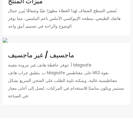
ميزات المنتج
يُضفي السطح الشفاف لهذا الغطاء مظهرًا نقيًا وشفافًا يُبرز جمال
هاتفك الطبيعي. سطحه الإيبوكسي الأملس ناعم الملمس، مما يوفر
الوضوح والراحة في تصميم أنيق واحد.
ماجسيف / غير ماجسيف
أ. تتوفر حافظة هاتف غير مزودة بتقنية Magsafe
ب. ينطبق جراب هاتف Magsafe على مغناطيس N52 بقوة
مغناطيسية عالية، ويمكنه تلبية الطلب على الشحن السريع بشكل
مستمر ويكون مناسبًا للاستخدام في المركبات، ليصل إلى أعلى معيار
في الصناعة.