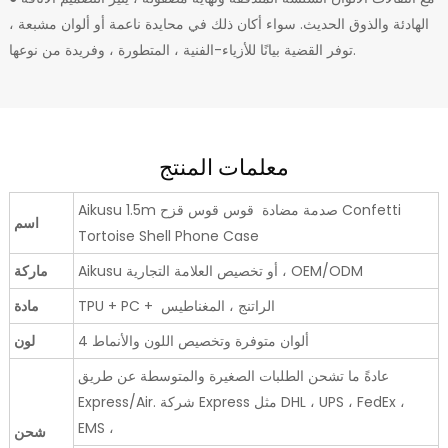
الهادئة والذوق الحديث. سواء أكان ذلك في محايدة ناعمة أو ألوان مشبعة ،
توفر القضية بيانًا للأزياء-الفنية ، المتطورة ، وفريدة من نوعها.
معلمات المنتج
Aikusu 1.5m صدمة مضادة قوس قوس قزح Confetti
اسم
Tortoise Shell Phone Case
Aikusu أو تخصيص العلامة التجارية ، OEM/ODM
ماركة
TPU + PC + الراتنج ، المغناطيس
مادة
4 ألوان متوفرة وتخصيص اللون والأنماط
لون
عادةً ما تشحن الطلبات الصغيرة والمتوسطة عن طريق
Express/Air. شركة Express مثل DHL ، UPS ، FedEx ،
EMS ،
شحن