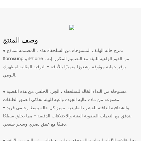
وصف المنتج
● تمزج حالة الهاتف المستوحاة من السلحفاة هذه ، المصممة لنماذج
Samsung و iPhone ، من القيم الواعية للبيئة مع التصميم المكرر. إنه
يوفر حماية موثوقة وشعورًا متميزًا بالأناقة - الترقية المثالية لمظهرك
اليومي.
● مستوحاة من النداء الخالد للسلحفاة ، الجزء الخلفي من هذه القضية
مصنوعة من مادة عالية الجودة واعية للبيئة تحاكي العمق الطبقات
والشفافية الدافئة للقشرة الطبيعية. تتميز كل حالة بنمط رخامي فريد -
يتدفق مع النغمات العضوية الغنية والاختلافات الدقيقة - مما يخلق سطحًا
دقيقًا مع عمق بصري وسحر طبيعي.
● مع انتقالات الألوان السلسة المتدفقة ونهاية مصقولة ، يثير التصميم الأناقة