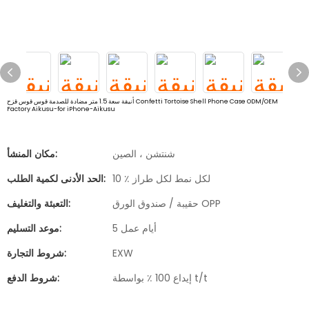
أنيقة سعة 1.5 متر مضادة للصدمة قوس قوس قزح Confetti Tortoise Shell Phone Case ODM/OEM
Factory Aikusu-for iPhone-Aikusu
شنتشن ، الصين
مكان المنشأ:
10 ٪ لكل نمط لكل طراز
الحد الأدنى لكمية الطلب:
حقيبة / صندوق الورق OPP
التعبئة والتغليف:
5 أيام عمل
موعد التسليم:
EXW
شروط التجارة:
إيداع 100 ٪ بواسطة t/t
شروط الدفع: