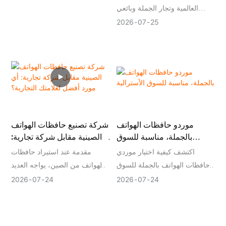
المعدات الأصلية، وتطوير
العالمية وتجار الجملة وبائعي
المنتجات، والقدرة الإنتاجية،
التجارة الإلكترونية، تعد جودة
2026
07
25
ومراقبة الجودة، وموثوقية سلسلة
المنتج أحد أهم العوامل عند اختيار
التوريد على المدى الطويل.
شركة مصنعة لأغطية الهواتف .
قد يبدو غطاء الهاتف بسيطًا، لكن
تحقيق جودة ثابتة أثناء الإنتاج
الضخم يتطلب تحكمًا صارمًا في
المواد وعمليات التصنيع والفحص
النهائي.
موردو حافظات الهواتف
شركة تصنيع حافظات الهواتف
لا ينبغي لموردي المعدات الأصلية
بالجملة، مناسبة للسوق
الصينية مقابل شركة تجارية:
المحترفين أن يقتصر دورهم على
الأسترالية
أي مورد أفضل لعلامتك
اكتشف كيفية اختيار موردي
مقدمة عند استيراد حافظات
إنتاج المنتجات فحسب، بل يجب
التجارية؟
حافظات الهواتف بالجملة للسوق
الهواتف من الصين، يواجه العديد
عليهم أيضاً ضمان أن كل دفعة
الأسترالية الذين يتميزون بالإنتاج
من المشترين قرارًا مهمًا: هل
تلبي توقعات العملاء قبل الشحن.
2026
07
24
2026
07
24
المستقر، والتخصيص حسب
ينبغي عليهم العمل مباشرة مع
الطلب (OEM/ODM)، والحد
شركة تصنيع حافظات الهواتف أم
الأدنى المرن للطلبات، والمنتجات
اختيار شركة تجارية؟