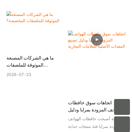
المتميزة، ودعم التوريد الموثوق به
لكل من الخيارين مزايا، ولكن
على المدى الطويل.
بالنسبة للعلامات التجارية التي
تتطلب التخصيص والجودة
المستقرة والتعاون طويل الأمد،
فإن فهم الفرق يمكن أن يساعد
في تقليل مخاطر التوريد.
ما هي الشركات المصنعة
الموثوقة للملصقات
المخصصة؟
2026
07
23
اتجاهات سوق حافظات
الهواتف المزودة بمرايا ودليل
تصنيع المعدات الأصلية
مقدمة أصبحت حافظات الهواتف
للعلامات التجارية
المزودة بمرايا فئة منتجات جذابة