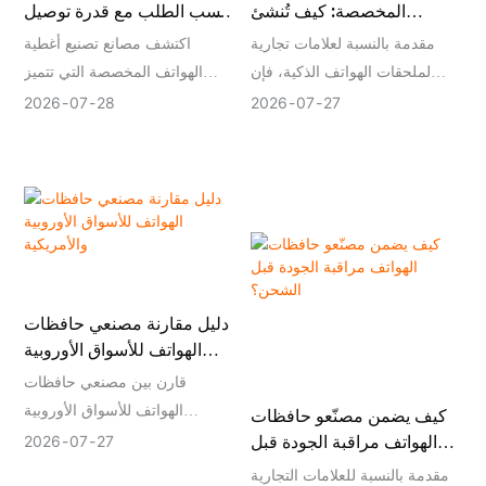
المخصصة: كيف تُنشئ
حسب الطلب مع قدرة توصيل
ملحقات الهواتف، فإن اختيار
العلامات التجارية تجربة منتج
مستقرة
مقدمة بالنسبة لعلامات تجارية
اكتشف مصانع تصنيع أغطية
شركة مصنعة تفهم الإنتاج
متكاملة
لملحقات الهواتف الذكية، فإن
الهواتف المخصصة التي تتميز
المستدام يمكن أن يخلق قيمة
التغليف ليس مجرد حماية للمنتج،
بتسليم مستقر، وقدرات تصنيع
سوقية إضافية ويعزز مكانة
2026
07
27
2026
07
28
بل هو جزء مهم من عرض العلامة
المعدات الأصلية/تصميم المعدات
العلامة التجارية.
التجارية وتجربة العملاء.
الأصلية القوية، وعمليات تصنيع
يمكن للعبوة المصممة جيداً أن
متكاملة، وأنظمة مراقبة الجودة،
تحسن قيمة المنتج، وتعزز الوعي
ودعم موثوق لسلسلة التوريد
بالعلامة التجارية، وتساعد
للعلامات التجارية العالمية.
المنتجات على التميز في متاجر
البيع بالتجزئة والأسواق الإلكترونية.
دليل مقارنة مصنعي حافظات
عند العمل مع شركة تصنيع أغلفة
الهواتف للأسواق الأوروبية
الهواتف المخصصة ، ينبغي على
والأمريكية
قارن بين مصنعي حافظات
العلامات التجارية مراعاة حلول
الهواتف للأسواق الأوروبية
التغليف خلال مرحلة تطوير المنتج
كيف يضمن مصنّعو حافظات
والأمريكية من خلال تقييم قدرة
المبكرة.
الهواتف مراقبة الجودة قبل
2026
07
27
تصنيع المعدات الأصلية/تصميم
الشحن؟
مقدمة بالنسبة للعلامات التجارية