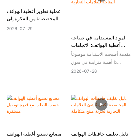
عملية تطوير أغطية الهواتف
المخصصة: من الفكرة إلى
الإنتاج الضخم
2026
07
29
المواد المستدامة في صناعة
أغطية الهواتف: الاتجاهات
والفرص المتاحة للعلامات
مقدمة أصبحت الاستدامة موضوعاً
التجارية
ذا أهمية متزايدة في سوق
ملحقات الهواتف الذكية العالمية.
2026
07
28
مع ازدياد اهتمام المستهلكين
والعلامات التجارية بالمسؤولية
البيئية، يستكشف مصنعو حافظات
الهواتف مواد جديدة، وأساليب
إنتاج، وحلول تغليف لتقليل التأثير
البيئي مع الحفاظ على أداء المنتج.
بالنسبة للعلامات التجارية التي
دليل تغليف حافظات الهواتف
مصانع تصنيع أغطية الهواتف
تقوم بتطوير مجموعات جديدة من