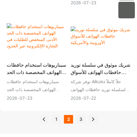
للعلامات التجارية التي تتطلع إلى
2026
07
23
تقديم ملحقات أنيقة وعملية
للهواتف الذكية.
مع تزايد اهتمام المستهلكين
بالمنتجات التقنية ذات التوجهات
العصرية، فإن التشطيبات العاكسة
والأسطح العاكسة والتصاميم
المتميزة تخلق فرصًا جديدة في
شريك موثوق في سلسلة توريد
سيناريوهات استخدام حافظات
سوق ملحقات الهواتف.
حافظات الهواتف للأسواق
الهواتف المخصصة ذات الحد
بالنسبة للعلامات التجارية وتجار
الأوروبية والأمريكية
الأدنى المنخفض للطلبات في
توفر شركة Aikusu حلاً كاملاً
سيناريوهات استخدام حافظات
الجملة وبائعي التجارة الإلكترونية،
التجارة الإلكترونية عبر الحدود
لسلسلة توريد حافظات الهواتف
الهواتف المخصصة ذات الحد
يعد اختيار شركة تصنيع أغطية
للأسواق الأوروبية والأمريكية،
الأدنى المنخفض للطلبات في
هواتف ذات خبرة أمرًا ضروريًا
2026
07
23
2026
07
22
حيث تقدم خدمات تطوير
التجارة الإلكترونية عبر الحدود
لتحقيق جودة مستقرة وتصميمات
OEM/ODM، والتصميمات
جذابة وإنتاج ضخم موثوق به.
1
2
3
المخصصة، والتصنيع المتكامل،
والمنتجات المتميزة، والإنتاج