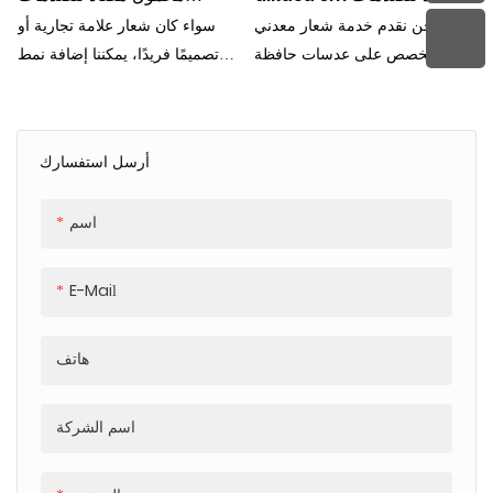
ومقاوم للسقوط مصنوع من
ومقاوم للسقوط من ألياف
نحن نقدم خدمة شعار معدني
سواء كان شعار علامة تجارية أو
ألياف الكربون جراب هاتف
الكربون جراب هاتف محمول
مخصص على عدسات حافظة
تصميمًا فريدًا، يمكننا إضافة نمط
محمول مغناطيسي
مغناطيسي
الهاتف
مميز إلى حافظة هاتفك، مما يجعلها
مميزة
أرسل استفسارك
اسم
E-Mail
هاتف
اسم الشركة