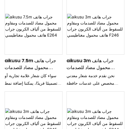
مميزة
مميزة
aikusu 3m جراب هاتف
aikusu 7.5m جراب هاتف
محمول مضاد للصدمات
محمول مضاد للصدمات
ومقاوم للسقوط من ألياف
ومقاوم للسقوط من ألياف
نحن نقدم خدمة شعار معدني
سواء كان شعار علامة تجارية أو
الكربون جراب هاتف محمول
الكربون جراب هاتف محمول
مخصص على عدسات حافظة
تصميمًا فريدًا، يمكننا إضافة نمط
مغناطيسي F246
مغناطيسي E264
الهاتف
مميز إلى حافظة هاتفك، مما يجعلها
مميزة