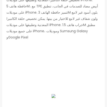
تخصيص حلقة الكاميرا المعدنية وتطبيقها على موديلات iPhone.
حافظة هاتف 5M، مع TPE أبيض مضاد للصدمات في الجانب، تنطبق
على موديلات iPhone. تتميز حافظة الهاتف 3M بلون أسود غير لامع
ولون شفاف غير لامع للاختيار من بينها. يمكن تخصيص حلقة الكاميرا
المعدنية وتطبيقها على موديلات iPhone. جراب هاتف 1.5M مطبق
على جميع موديلات iPhone، وموديلات Sumsung Galaxy
وGoogle Pixel