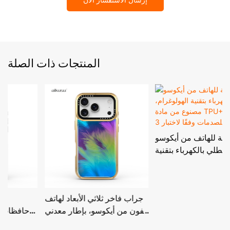
المنتجات ذات الصلة
جراب حماية للهاتف من أيكوسو
مطلي بالكهرباء بتقنية
ن
الهولوغرام، مصنوع من مادة
TPU+PC الهجينة، ومقاوم
للصدمات وفقًا لاختبار 3M.
جراب فاخر ثلاثي الأبعاد لهاتف
آيفون من أيكوسو، بإطار معدني
مطلي بالكهرباء وحماية من
ا