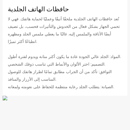
حافظات الهاتف الجلدية
تُعد حافظات الهاتف الجلدية ملحقًا أنيقًا وعمليًا لحماية هاتفك. فهي لا
تحمي الجهاز بشكل فعال من الخدوش والتأثيرات فحسب، بل تضيف
أيضًا الأناقة والملمس إليه. غالبًا ما يعطي ملمس الجلد ومظهره
انطباعًا أكثر تميزًا.
المواد: الجلد عالي الجودة عادة ما يكون أكثر متانة ويدوم لفترة أطول.
التصميم: اختر الألوان والأنماط التي تناسب ذوقك الشخصي.
التوافق: تأكد من أن الجراب مطابق تمامًا لطراز هاتفك للوصول
المناسب إلى الأزرار والمنافذ.
الصيانة: يتطلب الجلد رعاية منتظمة للحفاظ على نعومته ولمعانه.