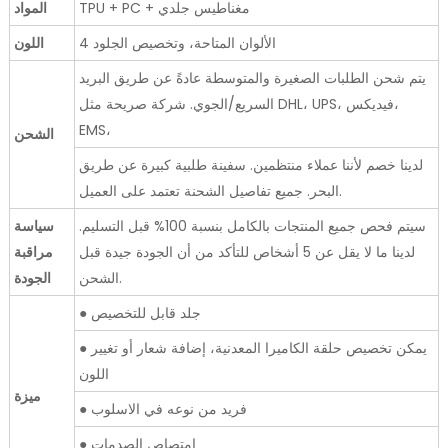
TPU + PC + مغناطيس جلدي
المواد
4 الألوان المتاحة، وتخصيص الجلود
اللون
يتم شحن الطلبات الصغيرة والمتوسطة عادةً عن طريق البريد
السريع/الجوي. شركة صريحة مثل DHL، UPS، فيديكس،
EMS،
الشحن
لدينا خصم لأننا عملاء منتظمين. سفينة طلبية كبيرة عن طريق
البحر. جميع تفاصيل الشحنة تعتمد على العميل.
سيتم فحص جميع المنتجات بالكامل بنسبة 100% قبل التسليم.
سياسة
لدينا ما لا يقل عن 5 أشخاص للتأكد من أن الجودة جيدة قبل
مراقبة
الشحن.
الجودة
● جلد قابل للتخصيص
● يمكن تخصيص حلقة الكاميرا المعدنية، إضافة شعار أو تغيير
اللون
ميزة
● فريد من نوعه في الاسلوب
● امتصاص الصدمات