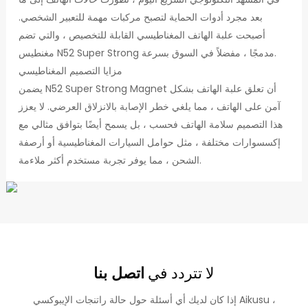
بعد مجرد أدوات الحماية لتصبح مركبات مهمة للتعبير الشخصي.
أصبحت علبة الهاتف المغناطيسي القابلة للتخصيص ، والتي تضم
مغنطيس N52 Super Strong مدمجًا ، مفضلاً في السوق بسرعة.
مزايا التصميم المغناطيسي
يضمن N52 Super Strong Magnet أن تعلق علبة الهاتف بشكل
آمن على الهاتف ، مما يلغي خطر الإصابة بالانزلاق العرضي. لا يعزز
هذا التصميم سلامة الهاتف فحسب ، بل يسمح أيضًا بتوافق مثالي مع
إكسسوارات مختلفة ، مثل حوامل السيارات المغناطيسية أو أرصفة
الشحن ، مما يوفر تجربة مستخدم أكثر ملاءمة.
لا تتردد في
اتصل بنا
إذا كان لديك أي أسئلة حول حالة راتنجات الإيبوكسي Aikusu ،