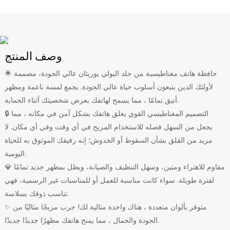
وصف المنتج
🌟 حافظة هاتف مغناطيسية من جلد البولي يوريثان عالي الجودة، مصممة
لأولئك الذين يتبعون أسلوب حياة عالي الجودة. يجمع لمسة ناعمة ومظهر
أنيق تمامًا ، مما يسمح لهاتفك بعرض شخصيتك أثناء الحماية.
🔒 التصميم المغناطيسي القوي يغلق هاتفك بشكل آمن في مكانه ، مما
يجعل من السهل فصله للاستخدام المريح في أي وقت وفي أي مكان. لا
مزيد من القلق بشأن السقوط أو الخدوش؛ إنه رفيقك الموثوق به للحياة
اليومية.
💎 مقاوم للاهتراء ومتين، وسهل التنظيف والصيانة، ويظل بمظهر جديد تمامًا
لفترة طويلة. سواء كانت مناسبة للعمل أو للمناسبات غير الرسمية، فهي
تناسب ذوقك بسلاسة.
✨ متوفر بألوان متعددة ، هناك واحدة مثالية لك! جرب مزيجًا مثاليًا من
الجودة والجمال ، مما يمنح هاتفك مظهرًا جديدًا جديدًا.