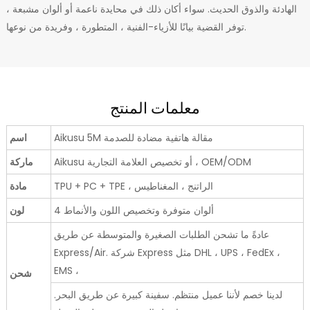
الهادئة والذوق الحديث. سواء أكان ذلك في محايدة ناعمة أو ألوان مشبعة ،
توفر القضية بيانًا للأزياء-الفنية ، المتطورة ، وفريدة من نوعها.
معلمات المنتج
Aikusu 5M مقالة هاتفية مضادة للصدمة
اسم
Aikusu أو تخصيص العلامة التجارية ، OEM/ODM
ماركة
TPU + PC + TPE ، الراتنج ، المغناطيس
مادة
4 ألوان متوفرة وتخصيص اللون والأنماط
لون
عادةً ما تشحن الطلبات الصغيرة والمتوسطة عن طريق
Express/Air. شركة Express مثل DHL ، UPS ، FedEx ،
EMS ،
شحن
لدينا خصم لأننا عميل منتظم. سفينة كبيرة عن طريق البحر.