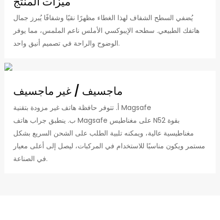
ميزات المنتج
يُضفي السطح الشفاف لهذا الغطاء مظهرًا نقيًا وشفافًا يُبرز جمال
هاتفك الطبيعي. سطحه الإيبوكسي الأملس ناعم الملمس، مما يوفر
الوضوح والراحة في تصميم أنيق واحد.
ماجسيف / غير ماجسيف
أ. تتوفر حافظة هاتف غير مزودة بتقنية Magsafe
ب. ينطبق جراب هاتف Magsafe على مغناطيس N52 بقوة
مغناطيسية عالية، ويمكنه تلبية الطلب على الشحن السريع بشكل
مستمر ويكون مناسبًا للاستخدام في المركبات، ليصل إلى أعلى معيار
في الصناعة.