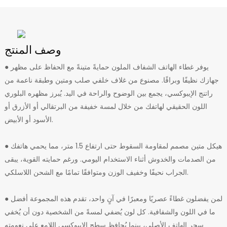
وصف المنتج
يوفر غطاء الهاتف الشفاف الملون حمايةً متينةً مع الحفاظ على مظهر
●
جهازك نظيفًا وبراقًا. مصنوع من غلاف خلفي صلب ومتين وطبقة ناعمة من
راتنج الإيبوكسي، يجمع بين الوضوح والراحة في اليد. يُبرز مظهره البلوري
اللون الحقيقي لهاتفك من خلال لمسة خفيفة من البرتقالي أو الأزرق أو
الأسود أو الأبيض.
● هيكل متين مصمم لمقاومة السقوط حتى ارتفاع 1.5 متر، مما يحمي هاتفك
من الصدمات والخدوش أثناء الاستخدام اليومي. ورغم حمايته القوية، يبقى
الجراب نحيفًا وخفيف الوزن ومتوافقًا تمامًا مع الشحن اللاسلكي.
● لمن يفضلون غطاءً عصريًا ومعبرًا في آنٍ واحد، تقدم هذه المجموعة أفضل
ما في اللون والشفافية. كل لون يُضفي لمسةً من الشخصية دون أن يُخفي
سحر الهاتف الأصلي، بينما يُحافظ سطح الإيبوكسي اللامع على نعومته