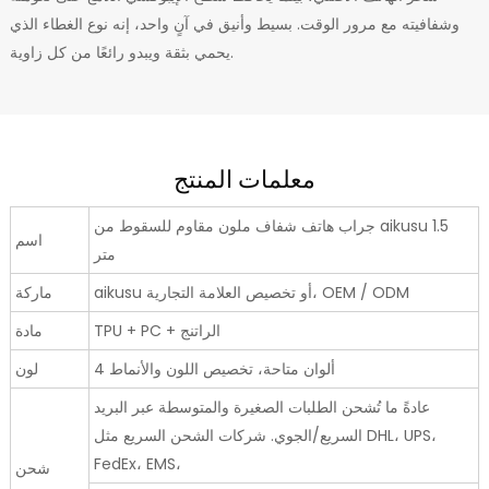
وشفافيته مع مرور الوقت. بسيط وأنيق في آنٍ واحد، إنه نوع الغطاء الذي
يحمي بثقة ويبدو رائعًا من كل زاوية.
معلمات المنتج
جراب هاتف شفاف ملون مقاوم للسقوط من aikusu 1.5
اسم
متر
aikusu أو تخصيص العلامة التجارية، OEM / ODM
ماركة
TPU + PC + الراتنج
مادة
4 ألوان متاحة، تخصيص اللون والأنماط
لون
عادةً ما تُشحن الطلبات الصغيرة والمتوسطة عبر البريد
السريع/الجوي. شركات الشحن السريع مثل DHL، UPS،
FedEx، EMS،
شحن