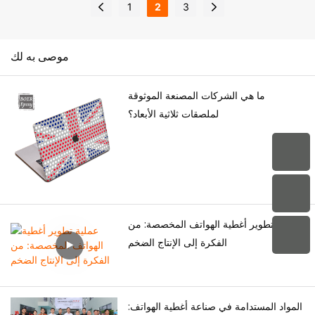
1
2
3
مع تزايد اهتمام المستهلكين
بالمنتجات التقنية ذات التوجهات
العصرية، فإن التشطيبات العاكسة
موصى به لك
والأسطح العاكسة والتصاميم
المتميزة تخلق فرصًا جديدة في
ما هي الشركات المصنعة الموثوقة
سوق ملحقات الهواتف.
لملصقات ثلاثية الأبعاد؟
بالنسبة للعلامات التجارية وتجار
الجملة وبائعي التجارة الإلكترونية،
يعد اختيار شركة تصنيع أغطية
هواتف ذات خبرة أمرًا ضروريًا
لتحقيق جودة مستقرة وتصميمات
جذابة وإنتاج ضخم موثوق به.
عملية تطوير أغطية الهواتف المخصصة: من
الفكرة إلى الإنتاج الضخم
المواد المستدامة في صناعة أغطية الهواتف: