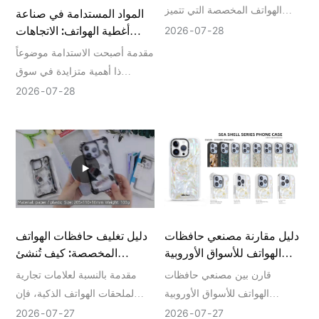
الهواتف المخصصة التي تتميز
المواد المستدامة في صناعة
بتسليم مستقر، وقدرات تصنيع
أغطية الهواتف: الاتجاهات
2026
07
28
المعدات الأصلية/تصميم المعدات
والفرص المتاحة للعلامات
مقدمة أصبحت الاستدامة موضوعاً
التجارية
الأصلية القوية، وعمليات تصنيع
ذا أهمية متزايدة في سوق
متكاملة، وأنظمة مراقبة الجودة،
ملحقات الهواتف الذكية العالمية.
2026
07
28
ودعم موثوق لسلسلة التوريد
مع ازدياد اهتمام المستهلكين
للعلامات التجارية العالمية.
والعلامات التجارية بالمسؤولية
البيئية، يستكشف مصنعو حافظات
الهواتف مواد جديدة، وأساليب
إنتاج، وحلول تغليف لتقليل التأثير
البيئي مع الحفاظ على أداء المنتج.
بالنسبة للعلامات التجارية التي
دليل تغليف حافظات الهواتف
دليل مقارنة مصنعي حافظات
تقوم بتطوير مجموعات جديدة من
المخصصة: كيف تُنشئ
الهواتف للأسواق الأوروبية
ملحقات الهواتف، فإن اختيار
العلامات التجارية تجربة منتج
والأمريكية
مقدمة بالنسبة لعلامات تجارية
قارن بين مصنعي حافظات
شركة مصنعة تفهم الإنتاج
متكاملة
لملحقات الهواتف الذكية، فإن
الهواتف للأسواق الأوروبية
المستدام يمكن أن يخلق قيمة
التغليف ليس مجرد حماية للمنتج،
والأمريكية من خلال تقييم قدرة
سوقية إضافية ويعزز مكانة
2026
07
27
2026
07
27