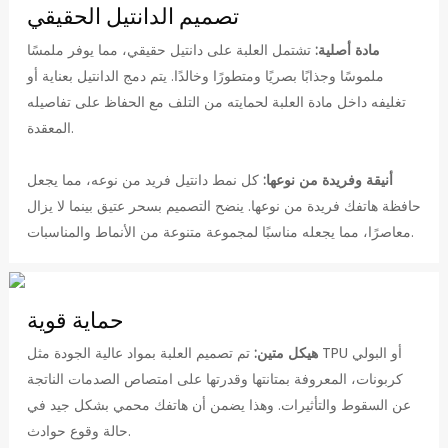
تصميم الدانتيل الحقيقي
مادة أصلية:
تشتمل العلبة على دانتيل حقيقي، مما يوفر ملمسًا
ملموسًا وجذابًا بصريًا ومتطورًا وخالدًا. يتم دمج الدانتيل بعناية أو
تغليفه داخل مادة العلبة لحمايته من التلف مع الحفاظ على تفاصيله
المعقدة.
أنيقة وفريدة من نوعها:
كل نمط دانتيل فريد من نوعه، مما يجعل
حافظة هاتفك فريدة من نوعها. ينضح التصميم بسحر عتيق بينما لا يزال
معاصرًا، مما يجعله مناسبًا لمجموعة متنوعة من الأنماط والمناسبات.
حماية قوية
هيكل متين:
تم تصميم العلبة بمواد عالية الجودة مثل TPU أو البولي
كربونات، المعروفة بمتانتها وقدرتها على امتصاص الصدمات الناتجة
عن السقوط والتأثيرات. وهذا يضمن أن هاتفك محمي بشكل جيد في
حالة وقوع حوادث.