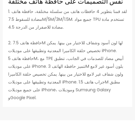
نفس التصميمات على حافظة هاتف مختلفة
1. لقد قمنا بتطوير 4 حافظات هاتف من سلسلة مختلفة، حافظة هاتف
مضادة للسقوط 7.5M/5M/3M/1.5M. جميع مواد TPU تستخدم مادة
مضادة للاصفرار من الدرجة 4.5.
2. حافظة هاتف 7.5M لها لون أسود وشفاف للاختيار من بينها. يمكن
تخصيص حلقة الكاميرا المعدنية وتطبيقها على موديلات iPhone.
حافظة هاتف 5M، مع TPE أبيض مضاد للصدمات في الجانب، تنطبق
على موديلات iPhone. تتميز حافظة الهاتف 3M بلون أسود غير لامع
ولون شفاف غير لامع للاختيار من بينها. يمكن تخصيص حلقة الكاميرا
المعدنية وتطبيقها على موديلات iPhone. جراب هاتف 1.5M مطبق
على جميع موديلات iPhone، وموديلات Sumsung Galaxy
وGoogle Pixel.