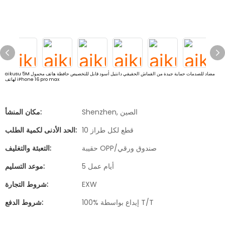
aikusu 5M مضاد للصدمات حماية جيدة من القماش الحقيقي دانتيل أسود قابل للتخصيص حافظة هاتف محمول
لهاتف iPhone 16 pro max
Shenzhen, الصين
مكان المنشأ:
10 قطع لكل طراز
الحد الأدنى لكمية الطلب:
حقيبة OPP/صندوق ورقي
التعبئة والتغليف:
5 أيام عمل
موعد التسليم:
EXW
شروط التجارة:
100% إيداع بواسطة T/T
شروط الدفع: