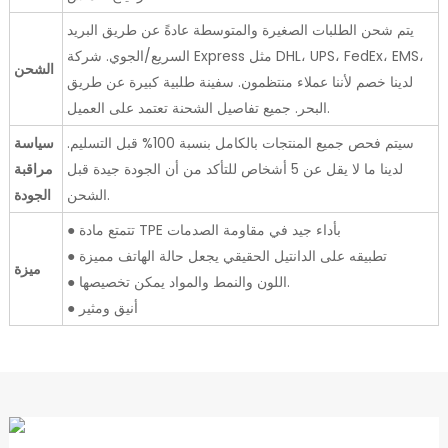
يتم شحن الطلبات الصغيرة والمتوسطة عادةً عن طريق البريد
السريع/الجوي. شركة Express مثل DHL، UPS، FedEx، EMS،
الشحن
لدينا خصم لأننا عملاء منتظمون. سفينة طلبية كبيرة عن طريق
البحر. جميع تفاصيل الشحنة تعتمد على العميل.
سيتم فحص جميع المنتجات بالكامل بنسبة 100% قبل التسليم.
سياسة
لدينا ما لا يقل عن 5 أشخاص للتأكد من أن الجودة جيدة قبل
مراقبة
الشحن.
الجودة
● تتمتع مادة TPE بأداء جيد في مقاومة الصدمات
● تطبيقه على الدانتيل الحقيقي يجعل حالة الهاتف مميزة
ميزة
● اللون والنمط والمواد يمكن تخصيصها.
● أنيق ومثير