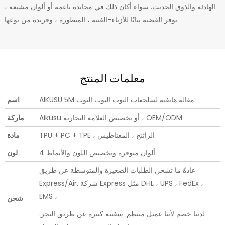
الهادئة والذوق الحديث. سواء أكان ذلك في محايدة ناعمة أو ألوان مشبعة ،
توفر القضية بيانًا للأزياء-الفنية ، المتطورة ، وفريدة من نوعها.
معلمات المنتج
AIKUSU 5M مقالة هاتفية لسلحفات التوت التوت التوت.
اسم
Aikusu أو تخصيص العلامة التجارية ، OEM/ODM
ماركة
TPU + PC + TPE ، الراتنج ، المغناطيس
مادة
4 ألوان متوفرة وتخصيص اللون والأنماط
لون
عادةً ما تشحن الطلبات الصغيرة والمتوسطة عن طريق
Express/Air. شركة Express مثل DHL ، UPS ، FedEx ،
EMS ،
شحن
لدينا خصم لأننا عميل منتظم. سفينة كبيرة عن طريق البحر.