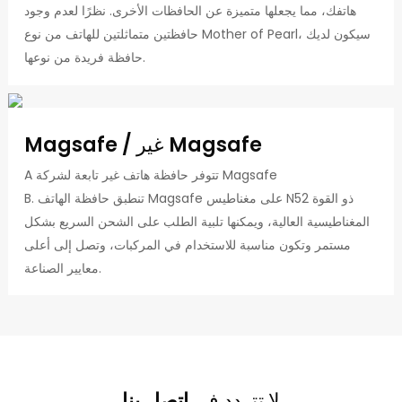
هاتفك، مما يجعلها متميزة عن الحافظات الأخرى. نظرًا لعدم وجود
حافظتين متماثلتين للهاتف من نوع Mother of Pearl، سيكون لديك
حافظة فريدة من نوعها.
Magsafe / غير Magsafe
A تتوفر حافظة هاتف غير تابعة لشركة Magsafe
B. تنطبق حافظة الهاتف Magsafe على مغناطيس N52 ذو القوة
المغناطيسية العالية، ويمكنها تلبية الطلب على الشحن السريع بشكل
مستمر وتكون مناسبة للاستخدام في المركبات، وتصل إلى أعلى
معايير الصناعة.
لا تتردد في
اتصل بنا