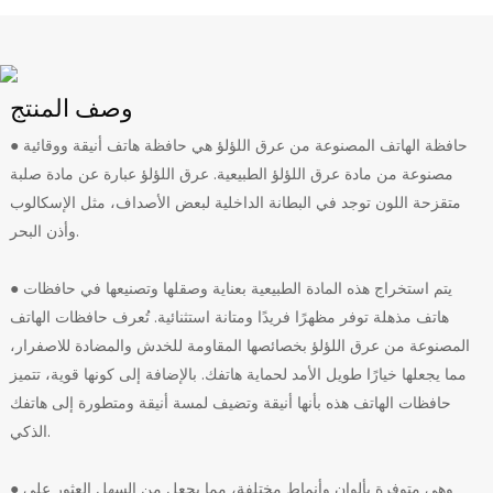
وصف المنتج
● حافظة الهاتف المصنوعة من عرق اللؤلؤ هي حافظة هاتف أنيقة ووقائية
مصنوعة من مادة عرق اللؤلؤ الطبيعية. عرق اللؤلؤ عبارة عن مادة صلبة
متقزحة اللون توجد في البطانة الداخلية لبعض الأصداف، مثل الإسكالوب
وأذن البحر.
● يتم استخراج هذه المادة الطبيعية بعناية وصقلها وتصنيعها في حافظات
هاتف مذهلة توفر مظهرًا فريدًا ومتانة استثنائية. تُعرف حافظات الهاتف
المصنوعة من عرق اللؤلؤ بخصائصها المقاومة للخدش والمضادة للاصفرار،
مما يجعلها خيارًا طويل الأمد لحماية هاتفك. بالإضافة إلى كونها قوية، تتميز
حافظات الهاتف هذه بأنها أنيقة وتضيف لمسة أنيقة ومتطورة إلى هاتفك
الذكي.
● وهي متوفرة بألوان وأنماط مختلفة، مما يجعل من السهل العثور على