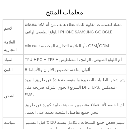
معلمات المنتج
aikusu 5M مضاد للصدمات مقاوم للماء غطاء هاتف من أم
الاسم
اللؤلؤ الطبيعي لهاتف IPHONE SAMSUNG GOOGLE
العلامة
aikusu أو العلامة التجارية المخصصة، OEM/ODM
التجارية
TPU + PC + TPE + أم اللؤلؤ الطبيعي، الراتنج، المغناطيس
المواد
8 ألوان متاحة، تخصيص الألوان والأنماط
اللون
يتم شحن الطلبات الصغيرة والمتوسطة عادةً عن طريق البريد
السريع/الجوي. شركة صريحة مثل DHL، UPS، فيديكس،
EMS،
الشحن
لدينا خصم لأننا عملاء منتظمين. سفينة طلبية كبيرة عن طريق
البحر. جميع تفاصيل الشحنة تعتمد على العميل.
سيتم فحص جميع المنتجات بالكامل بنسبة 100% قبل التسليم.
سياسة