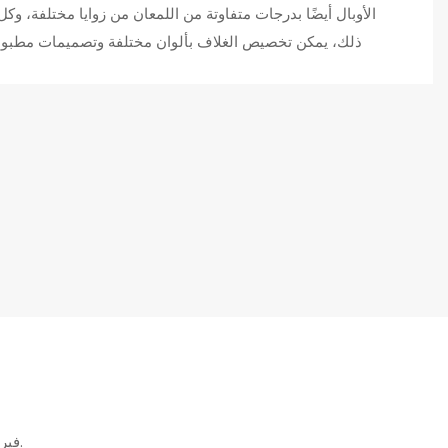
الأوبال أيضًا بدرجات متفاوتة من اللمعان من زوايا مختلفة، وك
ذلك، يمكن تخصيص الغلاف بألوان مختلفة وتصميمات مطبوعة،
إذا كان لديك أي أسئلة حول حالة راتنجات الإيبوكسي Aikusu ، فيرجى الاتصال بنا.