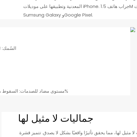
المعدنية وتطبيقها على موديلات iPhone. جراب هاتف 1.5M مطبق على جميع موديلات iPhone، وموديلات
Sumsung Galaxy وGoogle Pixel.
1. TPU1: السُمك: 2.8 مم، مادة مضادة للاصفرار من الدرجة 4.5
مستوى مضاد للصدمات: السقوط من ارتفاع 5 أمتار، لن يكسر هاتفك بنسبة تصل إلى 99%
جماليات لا مثيل لها
صُنعت قشرة الأوبال لتقليد أنماط أصداف اللؤلؤ الحقيقية بدقة لا مثيل لها، مما يحقق تأثيرًا واقعيًا بشكل لا يصدق. تتميز قشرة