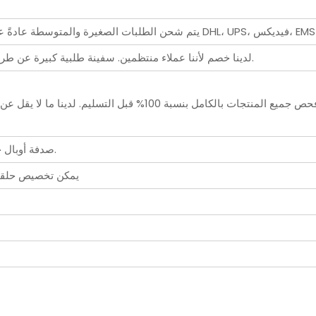
لبات الصغيرة والمتوسطة عادةً عن طريق البريد السريع/الجوي. شركة صريحة مثل DHL، UPS، فيديكس، EMS،
لدينا خصم لأننا عملاء منتظمين. سفينة طلبية كبيرة عن طريق البحر. جميع تفاصيل الشحنة تعتمد على العميل.
● صدفة أوبال خاصة من قطع اللؤلؤ، فريدة من نوعها في كارلو.
● يمكن تخصيص حلقة 