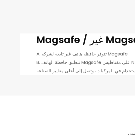
 / غير Magsafe
A. تتوفر حافظة هاتف غير تابعة لشركة Magsafe
B. تنطبق حافظة الهاتف Magsafe على مغناطيس N52 ذو القوة المغناطيسية العالية، ويمكنها تلبية الطلب على