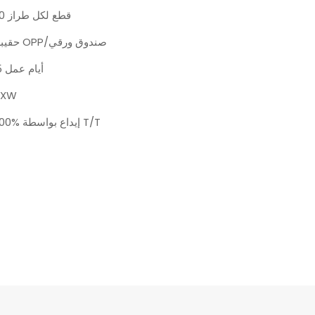
10 قطع لكل طراز
حقيبة OPP/صندوق ورقي
5 أيام عمل
EXW
100% إيداع بواسطة T/T