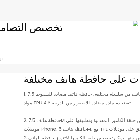
تخصيص التصام
3. موك: 10 قطعة/U
1. لقد قمنا بتطوير 4 حافظات هاتف من سلسلة مختلفة، حافظة هاتف مضادة للسقوط 7.5M/5M/3M/1.5M. جميع
مواد TPU تستخدم مادة مضادة للاصفرار من الدرجة 4.5.
2. حافظة هاتف 7.5M لها لون أسود وشفاف للاختيار من بينها. يمكن تخصيص حلقة الكاميرا المعدنية وتطبيقها على
موديلات iPhone. حافظة هاتف 5M، مع TPE أبيض مضاد للصدمات في الجانب، تنطبق على موديلات iPhone.
تتميز حافظة الهاتف 3M بلون أسود غير لامع ولون شفاف غير لامع للاختيار من بينها. يمكن تخصيص حلقة الكاميرا