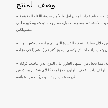
وصف المنتج
● صدفة الأوبال هي نوع من القشرة الاصطناعية ذات لمعان أقل قليلاً من صدفة اللؤلؤ الحقيقية.
 حيث الاستخدام وسعره معقول، مما يجعله ذو شعبية كبيرة لدى
المستهلكين.
● تقدم قشرة الأوبال أنماطًا فريدة من خلال عملية التصنيع الفريدة التي تتم بها، مما يعكس ألوانًا
● وهي متوفرة بألوان وأنماط مختلفة، مما يجعل من السهل العثور على النوع الذي يناسب ذوقك
لهاتف ذات الغلاف اللؤلؤي خيارًا ممتازًا لأي شخص يبحث عن
طريقة عملية وجذابة بصريًا لحماية هواتفه.