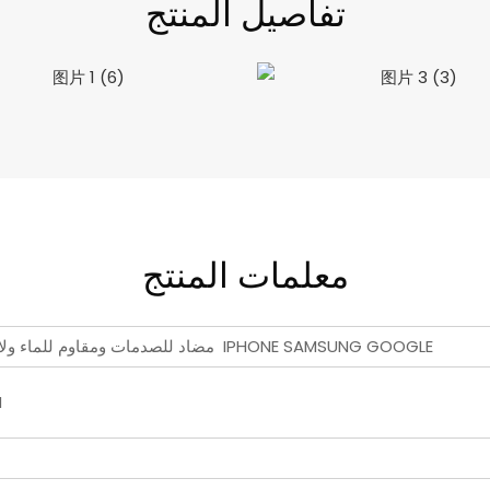
تفاصيل المنتج
معلمات المنتج
جراب هاتف aikusu 3M مضاد للصدمات ومقاوم للماء ولامع من أم اللؤلؤ الطبيعي IPHONE SAMSUNG GOOGLE
su