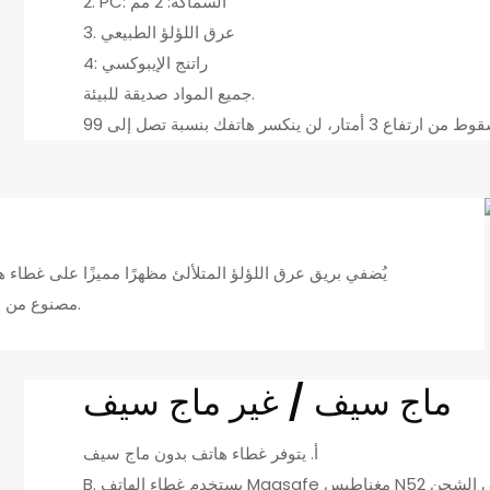
2. PC: السماكة: 2 مم
3. عرق اللؤلؤ الطبيعي
4: راتنج الإيبوكسي
جميع المواد صديقة للبيئة.
يُضفي بريق عرق اللؤلؤ المتلألئ مظهرًا مميزًا على غطاء ه
مصنوع من عرق اللؤلؤ فريد من نوعه، ستحصل على غطاء مميز لا مثيل له.
ماج سيف / غير ماج سيف
أ. يتوفر غطاء هاتف بدون ماج سيف
B. يستخدم غطاء الهاتف Magsafe مغناطيس N52 ذو قوة مغناطيسية عالية، ويمكنه تلبية الطلب على الشحن