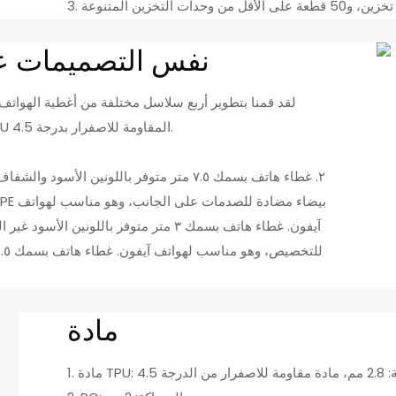
نفس التصميمات عل
أمتار، و3 أمتار، و1.5 متر. جميعها مصنوعة من مادة TPU المقاومة للاصفرار بدرجة 4.5.
٢. غطاء هاتف بسمك ٧.٥ متر متوفر باللونين ا
آيفون. غطاء هاتف بسمك ٣ متر متوفر باللوني
مادة
 من الدرجة 4.5