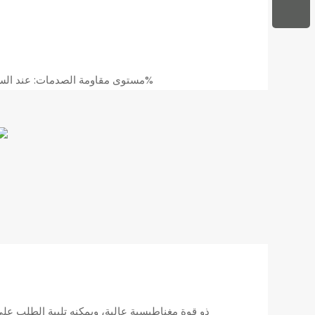
مستوى مقاومة الصدمات: عند السقوط من ارتفاع 3 أمتار، لن ينكسر هاتفك بنسبة تصل إلى 99%