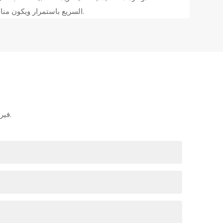
السريع باستمرار ويكون مناسبًا للاستخدام في المركبات، ليصل إلى أعلى معايير الصناعة.
إذا كان لديك أي أسئلة حول حالة راتنجات الإيبوكسي Aikusu ، فيرجى الاتصال بنا.