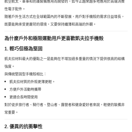
航空航太、軍事和防護裝備應用而開發的，如今正越來越多地應用於高端消費
性電子配件。
隨著戶外生活方式在全球範圍內的不斷發展，用戶對手機殼的需求日益增長，
既要能夠承受更嚴苛的環境，又要保持纖薄和高端的外觀。
為什麼戶外和極限運動用戶更喜歡凱夫拉手機殼
1. 輕巧但極為堅固
凱夫拉材料最大的優點之一是能夠在不增加過多重量的情況下提供很高的結構
強度。
與傳統堅固型手機殼相比：
凱夫拉材質的外殼更薄更輕。
方便戶外活動時攜帶
更適合長時間使用
對於徒步旅行者、騎行者、登山者、露營者和健身愛好者來說，輕便的裝備非
常重要。
2. 優異的抗衝擊性