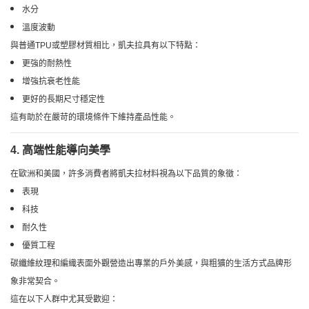
水分
溫度波動
與普通TPU或塑膠材質相比，凱夫拉具有以下特點：
更強的耐熱性
增強抗衰老性能
更好的長期尺寸穩定性
這有助於在嚴苛的環境條件下維持產品性能。
4. 高端性能導向美學
在歐洲和美國，許多消費者將凱夫拉材料視為以下品質的象徵：
表現
科技
耐久性
優質工程
碳纖維紋理和編織表面外觀營造出專業的戶外美感，與粗獷的生活方式品牌形
象非常契合。
這在以下人群中尤其受歡迎：