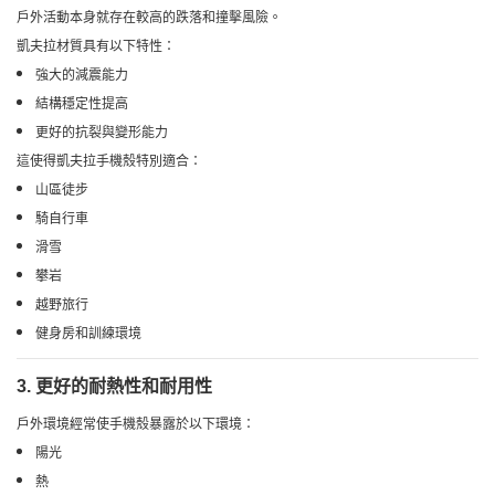
戶外活動本身就存在較高的跌落和撞擊風險。
凱夫拉材質具有以下特性：
強大的減震能力
結構穩定性提高
更好的抗裂與變形能力
這使得凱夫拉手機殼特別適合：
山區徒步
騎自行車
滑雪
攀岩
越野旅行
健身房和訓練環境
3. 更好的耐熱性和耐用性
戶外環境經常使手機殼暴露於以下環境：
陽光
熱