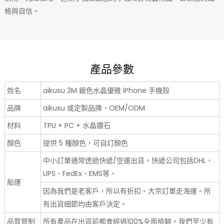
格與自信。
產品參數
姓名
aikusu 3M 銀色水晶優雅 iPhone 手機殼
品牌
aikusu 或定製品牌，OEM/ODM
材料
TPU + PC + 水晶鑽石
顏色
提供 5 種顏色，可自訂顏色
中小訂單通常透過快遞/空運出貨。快遞公司包括DHL、
UPS、FedEx、EMS等。
船運
因為我們是老客戶，所以有折扣。大宗訂單走海運。所
有出貨細節均由客戶決定。
品質管制
所有產品在出貨前都會經過100%全面檢驗。我們至少有