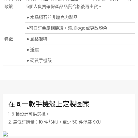
政策
5個人負責確保產品品質合格後再出貨。
● 水晶鑽石並非壓克力製品
●可自訂金屬相機環，添加logo或更改顏色
特徵
● 風格獨特
● 避震
● 硬質手機殼
在同一款手機殼上定製圖案
1. 5 種設計可供選擇。
2. 最低訂購量：10 件/SKU，至少 50 件混裝 SKU