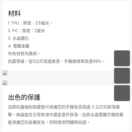
材料
1. TPU：厚度：2.5毫米，
2. PC：厚度：2毫米
3. 水晶鑽石
4. 電鍍金屬
所有材質均環保。
抗震等級：從3公尺高度跌落，手機損壞率高達99%。
出色的保護
加厚的邊緣和吸震墊可保護您的手機免受高達 3 公尺的跌落衝
擊。無論是在日常奔波中還是意外跌落，這款水晶電鍍手機殼都
能保護您的設備安全，同時增添閃耀時尚感。