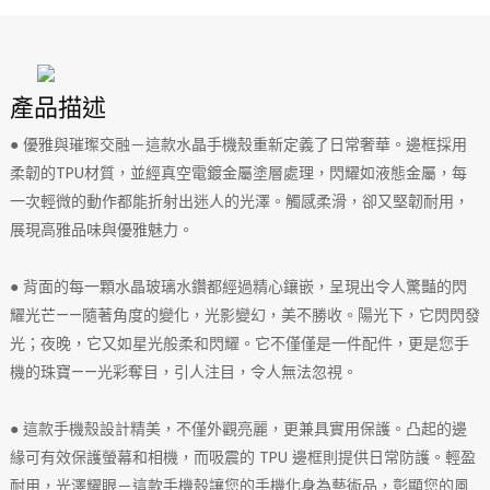
產品描述
● 優雅與璀璨交融－這款水晶手機殼重新定義了日常奢華。邊框採用
柔韌的TPU材質，並經真空電鍍金屬塗層處理，閃耀如液態金屬，每
一次輕微的動作都能折射出迷人的光澤。觸感柔滑，卻又堅韌耐用，
展現高雅品味與優雅魅力。
● 背面的每一顆水晶玻璃水鑽都經過精心鑲嵌，呈現出令人驚豔的閃
耀光芒——隨著角度的變化，光影變幻，美不勝收。陽光下，它閃閃發
光；夜晚，它又如星光般柔和閃耀。它不僅僅是一件配件，更是您手
機的珠寶——光彩奪目，引人注目，令人無法忽視。
● 這款手機殼設計精美，不僅外觀亮麗，更兼具實用保護。凸起的邊
緣可有效保護螢幕和相機，而吸震的 TPU 邊框則提供日常防護。輕盈
耐用，光澤耀眼－這款手機殼讓您的手機化身為藝術品，彰顯您的風