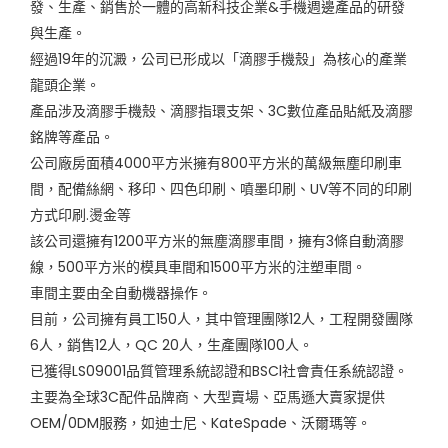
發、生產、銷售於一體的高新科技企業&手機週邊產品的研發
與生產。
經過19年的沉澱，公司已形成以「滴膠手機殼」為核心的產業
龍頭企業。
產品涉及滴膠手機殼、滴膠指環支架、3C數位產品貼紙及滴膠
銘牌等產品。
公司廠房面積4000平方米擁有800平方米的萬級無塵印刷車
間，配備絲網、移印、四色印刷、噴墨印刷、UV等不同的印刷
方式印刷.燙金等
該公司還擁有1200平方米的無塵滴膠車間，擁有3條自動滴膠
線，500平方米的模具車間和1500平方米的注塑車間。
車間主要由全自動機器操作。
目前，公司擁有員工150人，其中管理團隊12人，工程開發團隊
6人，銷售12人，QC 20人，生產團隊100人。
已獲得LS09001品質管理系統認證和BSCl社會責任系統認證。
主要為全球3C配件品牌商、大型賣場、亞馬遜大賣家提供
OEM/0DM服務，如迪士尼、KateSpade、沃爾瑪等。