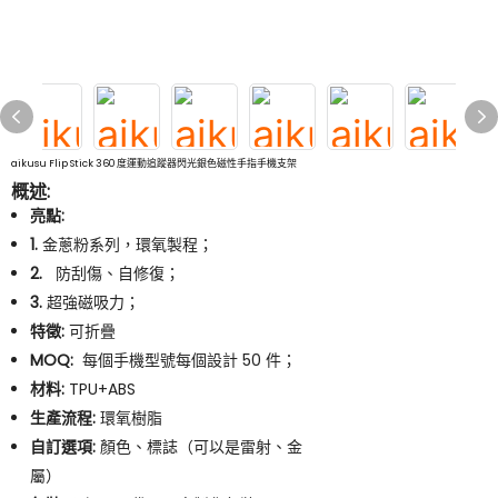
aikusu Flip Stick 360 度運動追蹤器閃光銀色磁性手指手機支架
概述:
亮點:
1.
金蔥粉系列，環氧製程；
2.
防刮傷、自修復；
3.
超強磁吸力；
特徵:
可折疊
MOQ:
每個手機型號每個設計 50 件；
材料:
TPU+ABS
生產流程:
環氧樹脂
自訂選項:
顏色、標誌（可以是雷射、金
屬）