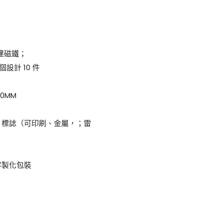
內建磁鐵；
設計 10 件
2.0MM
、標誌（可印刷、金屬，；雷
客製化包裝