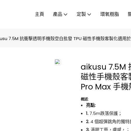
主頁
產品
定製
環氧樹脂
kusu 7.5M 抗衝擊透明手機殼空白批發 TPU 磁性手機殼客製化適用於 iphone
aikusu 7
磁性手機殼客製化適
Pro Max 手
概述:
亮點:
1.
7.5m跌落保護；
2.
4 個超彈跳角的獨特
3.
滴膠工藝，膚感，；