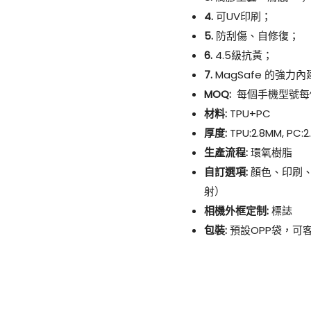
4.
可UV印刷；
5.
防刮傷、自修復；
6.
4.5級抗黃；
7.
MagSafe 的強力
MOQ:
每個手機型號每個
材料:
TPU+PC
厚度:
TPU:2.8MM, PC:
生產流程:
環氧樹脂
自訂選項:
顏色、印刷
射）
相機外框定制:
標誌
包裝:
預設OPP袋，可