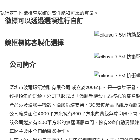
執行定期性能檢查以確保高性能和可靠的質量。
徽標可以透過選項進行自訂
鏡框標誌客製化選擇
公司簡介
深圳市波爾環氧樹脂有限公司 成立於2005年。 是一家集研
經過19年的沉澱，公司已形成以「滴膠手機殼」為核心的產業
產品涉及滴膠手機殼、滴膠指環支架、3C數位產品貼紙及滴膠
公司廠房面積4000平方米擁有800平方米的萬級無塵印刷車
該公司還擁有1200平方米的無塵滴膠車間，擁有3條自動滴膠線
車間主要由全自動機器操作。
目前，公司擁有員工150人，其中管理團隊12人，工程開發團隊6人