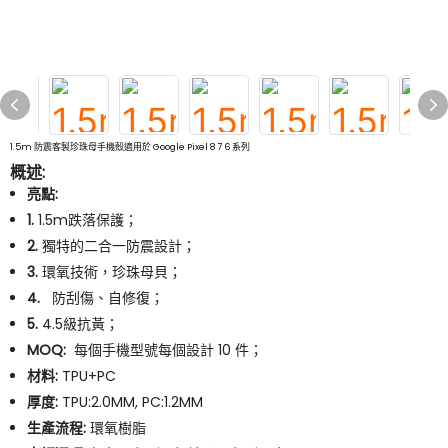
1.5m 防震客製珍珠母手機殼適用於 Google Pixel 8 7 6 系列
概述:
亮點:
1.
1.5m跌落保護；
2.
獨特的二合一防震設計；
3.
環氧技術，珍珠母貝；
4.
防刮傷、自修復；
5.
4.5級抗黃；
MOQ:
每個手機型號每個設計 10 件；
材料:
TPU+PC
厚度:
TPU:2.0MM, PC:1.2MM
生產流程:
環氧樹脂