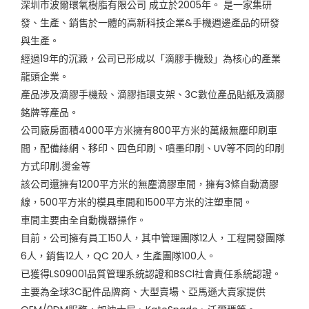
深圳市波爾環氧樹脂有限公司 成立於2005年。 是一家集研
發、生產、銷售於一體的高新科技企業&手機週邊產品的研發
與生產。
經過19年的沉澱，公司已形成以「滴膠手機殼」為核心的產業
龍頭企業。
產品涉及滴膠手機殼、滴膠指環支架、3C數位產品貼紙及滴膠
銘牌等產品。
公司廠房面積4000平方米擁有800平方米的萬級無塵印刷車
間，配備絲網、移印、四色印刷、噴墨印刷、UV等不同的印刷
方式印刷.燙金等
該公司還擁有1200平方米的無塵滴膠車間，擁有3條自動滴膠
線，500平方米的模具車間和1500平方米的注塑車間。
車間主要由全自動機器操作。
目前，公司擁有員工150人，其中管理團隊12人，工程開發團隊
6人，銷售12人，QC 20人，生產團隊100人。
已獲得LS09001品質管理系統認證和BSCl社會責任系統認證。
主要為全球3C配件品牌商、大型賣場、亞馬遜大賣家提供