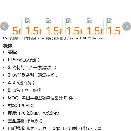
1.5m 抗衝擊 UV 印花手機殼 TPU PC 閃光手機殼 適用於 iPhone 16 15 14 13 12 Pro Max
概述:
亮點:
1.
1.5m跌落保護；
2.
獨特的二合一防震設計；
3.
UV印刷系列；環氧技術；
4.
4.5級抗黃；
5.
環氧工藝，膚感
MOQ:
每個手機型號每個設計 10 件；
材料:
TPU+PC
厚度:
TPU:2.0MM, PC:1.2MM
生產流程:
環氧樹脂
自訂選項:
顏色、印刷、Logo（可印刷、鑽石，；雷