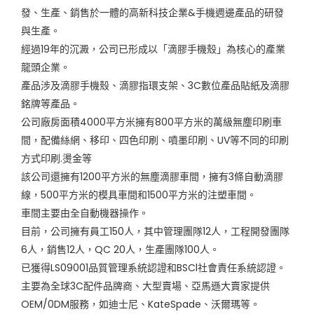
發、生產、銷售於一體的高新科技企業&手機週邊產品的研發
與生產。
經過19年的沉澱，公司已形成以「滴膠手機殼」為核心的產業
龍頭企業。
產品涉及滴膠手機殼、滴膠指環支架、3C數位產品貼紙及滴膠
銘牌等產品。
公司廠房面積4000平方米擁有800平方米的萬級無塵印刷車
間，配備絲網、移印、四色印刷、噴墨印刷、UV等不同的印刷
方式印刷.燙金等
該公司還擁有1200平方米的無塵滴膠車間，擁有3條自動滴膠
線，500平方米的模具車間和1500平方米的注塑車間。
車間主要由全自動機器操作。
目前，公司擁有員工150人，其中管理團隊12人，工程開發團隊
6人，銷售12人，QC 20人，生產團隊100人。
已獲得LS09001品質管理系統認證和BSCl社會責任系統認證。
主要為全球3C配件品牌商、大型賣場、亞馬遜大賣家提供
OEM/0DM服務，如迪士尼、KateSpade、沃爾瑪等。