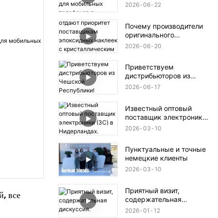
продаже чехлов для
2026
06
22
мобильных телефонов в
Аргентине.
Почему производители
оригинального
оборудования отдают
2026
06
20
приоритет поставщикам
эпоксидных наклеек с
Приветствуем
кристаллическим
дистрибьюторов из
покрытием, имеющим
Чешской Республики!
сертификаты ISO9001 и
2026
06
17
RoHS?
Известный оптовый
поставщик электроники
(3C) в Нидерландах.
2026
03
10
Пунктуальные и точные
немецкие клиенты
2026
03
10
Приятный визит,
, все 
содержательная
дискуссия.
2026
01
12