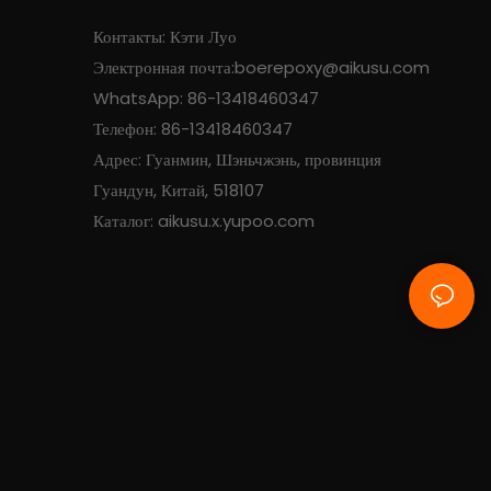
Контакты: Кэти Луо
Электронная почта:
boerepoxy@aikusu.com
WhatsApp: 86-13418460347
Телефон: 86-13418460347
Адрес: Гуанмин, Шэньчжэнь, провинция
Гуандун, Китай, 518107
Каталог: aikusu.x.yupoo.com