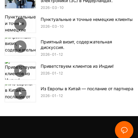
электроники (3C) в Нидерландах.
2026
03
10
Пунктуальные и точные немецкие клиенты
2026
03
10
Приятный визит, содержательная
дискуссия.
2026
01
12
Приветствуем клиентов из Индии!
2026
01
12
Из Европы в Китай — послание от партнера
2026
01
12